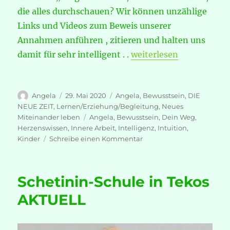
die alles durchschauen? Wir können unzählige
Links und Videos zum Beweis unserer
Annahmen anführen , zitieren und halten uns
„Emotionale Weisheit/ D
damit für sehr intelligent .
.
weiterlesen
Autor
Veröffentlicht
Kategorien
Angela
29. Mai 2020
Angela
,
Bewusstsein
,
DIE
am
NEUE ZEIT
,
Lernen/Erziehung/Begleitung
,
Neues
Schlagwörter
Miteinander leben
Angela
,
Bewusstsein
,
Dein Weg
,
Herzenswissen
,
Innere Arbeit
,
Intelligenz
,
Intuition
,
zu
Kinder
Schreibe einen Kommentar
Emotionale
Weisheit/
Die
Schetinin-Schule in Tekos
Intelligenz
des
AKTUELL
Herzens