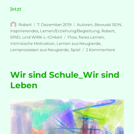
Jetzt
Autor
Veröffentlicht
Kategorien
Robert
7. Dezember 2019
Autoren
,
Bewusst SEIN
,
am
Inspirierendes
,
Lernen/Erziehung/Begleitung
,
Robert
,
Schlagwörter
SPIEL und WIRK-L-ICHkeit
Flow
,
freies Lernen
,
intrinsische Motivation
,
Lernen aus Neugierde
,
zu
Lernprozessen aus Neugierde
,
Spiel
2 Kommentare
Ich
bin
…
Wir sind Schule_Wir sind
Leben