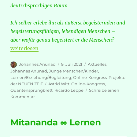
deutschsprachigen Raum.
Ich selber erlebe ihn als äußerst begeisternden und
begeisterungsfähigen, lebendigen Menschen –
aber wofür genau begeistert er die Menschen?
„Ricardo Leppe – in zwei Schritten zum selbstbest
weiterlesen
Autor
Veröffentlicht
Kategorien
Johannes Anunad
9. Juli 2021
Aktuelles
,
am
Johannes Anunad
,
Junge Menschen/Kinder
,
Lernen/Erziehung/Begleitung
,
Online-Kongress
,
Projekte
Schlagwörter
der NEUEN ZEIT
Astrid Witt
,
Online-Kongress
,
Quantensprungbrett
,
Ricardo Leppe
Schreibe einen
zu
Kommentar
Ricardo
Leppe
–
Mitananda ∞ Lernen
in
zwei
Schritten