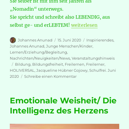
Sie selber ist mit ihm seit Jahren als
„Nomadin“ unterwegs.
Sie spricht und schreibt also LEBENDIG, aus
„HOLIVERSAL R-EVOLUTIO
selbst ge- und erLEBTEM!
weiterlesen
Autor
Veröffentlicht
Kategorien
Johannes Anunad
15. Juni 2020
Inspirierendes
,
am
Johannes Anunad
,
Junge Menschen/Kinder
,
Lernen/Erziehung/Begleitung
,
Nachrichten/Neuigkeiten/News
,
Veranstaltungshinweis
Schlagwörter
Bildung
,
Bildungsfreiheit
,
Freilernen
,
Freilerner
,
HOLIVERSAL
,
Jacqueline Hübner Gojowy
,
Schulfrei. Juni
zu
2020
Schreibe einen Kommentar
HOLIVERSAL
R-
EVOLUTION
Emotionale Weisheit/ Die
–
Projekt
Intelligenz des Herzens
„Schulfrei.
Juni
2020“