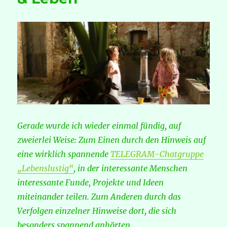
Gerade wurde ich wieder einmal fündig, auf
zweierlei Weise: Zum Einen durch den Hinweis auf
eine wirklich spannende
TELEGRAM-Chatgruppe
„Lebenslustig“
, in der interessante Menschen
interessante Funde, Projekte und Ideen
miteinander teilen. Zum Anderen durch das
Verfolgen einzelner Hinweise dort, die sich
besonders spannend anhörten.