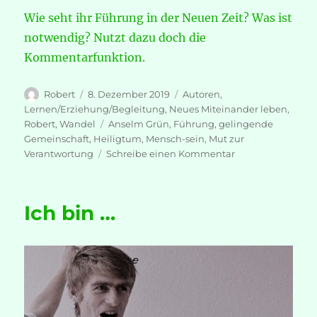
Wie seht ihr Führung in der Neuen Zeit? Was ist
notwendig? Nutzt dazu doch die
Kommentarfunktion.
Autor
Veröffentlicht
Kategorien
Robert
8. Dezember 2019
Autoren
,
am
Lernen/Erziehung/Begleitung
,
Neues Miteinander leben
,
Schlagwörter
Robert
,
Wandel
Anselm Grün
,
Führung
,
gelingende
Gemeinschaft
,
Heiligtum
,
Mensch-sein
,
Mut zur
zu
Verantwortung
Schreibe einen Kommentar
Das
Unternehmen
„Mensch-
Ich bin …
sein“