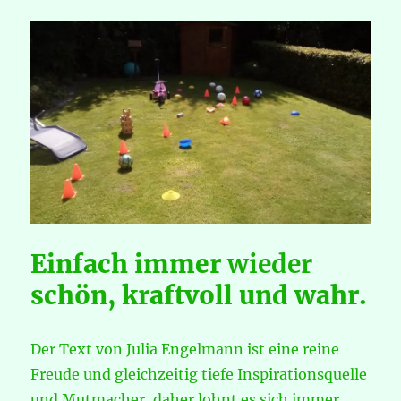
AKTUELL
Einfach immer
wieder
schön, kraftvoll und wahr.
Der Text von Julia Engelmann ist eine reine
Freude und gleichzeitig tiefe Inspirationsquelle
und Mutmacher, daher lohnt es sich immer