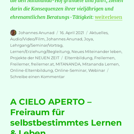
die den Mitananda-Hof gründete und führt, ziehen
darin die Konsequenzen ihrer vieljährigen und
„Mitananda ∞ L
ehrenamtlichen Beratungs-Tätigkeit:
weiterlesen
Autor
Veröffentlicht
Kategorien
Johannes Anunad
16. April 2021
Aktuelles
,
am
Audio/Video/Film
,
Johannes Anunad
,
Joya
,
Lehrgang/Seminar/Vortrag
,
Lernen/Erziehung/Begleitung
,
Neues Miteinander leben
,
Schlagwörter
Projekte der NEUEN ZEIT
Elternbildung
,
Freilernen
,
Freilerner
,
freilerner.at
,
MITANANDA
,
Mitananda Lernen
,
Online-Elternbildung
,
Online-Seminar
,
Webinar
zu
Schreibe einen Kommentar
Mitananda
∞
Lernen
A CIELO APERTO –
Freiraum für
selbstbestimmtes Lernen
& Leben