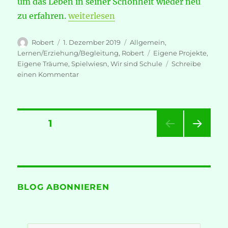
um das Leben in seiner Schönheit wieder neu
„Wir sind Schule_Wir sind Leben“
zu erfahren.
weiterlesen
Autor
Veröffentlicht
Kategorien
Robert
1. Dezember 2019
Allgemein
,
am
Schlagwörter
Lernen/Erziehung/Begleitung
,
Robert
Eigene Projekte
,
Eigene Träume
,
Spielwiesn
,
Wir sind Schule
Schreibe
zu
einen Kommentar
Wir
sind
Schule_Wir
sind
Seitennummerierung
SEITE
1
Leben
NÄC
der
HSTE
SEIT
Beiträge
E
BLOG ABONNIEREN