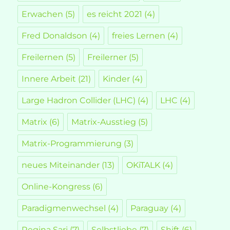
Erwachen
(5)
es reicht 2021
(4)
Fred Donaldson
(4)
freies Lernen
(4)
Freilernen
(5)
Freilerner
(5)
Innere Arbeit
(21)
Kinder
(4)
Large Hadron Collider (LHC)
(4)
LHC
(4)
Matrix
(6)
Matrix-Ausstieg
(5)
Matrix-Programmierung
(3)
neues Miteinander
(13)
OKiTALK
(4)
Online-Kongress
(6)
Paradigmenwechsel
(4)
Paraguay
(4)
Regina Sari
(7)
Selbstliebe
(7)
Shift
(6)