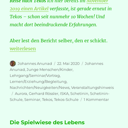
Reise nach Tekos
ich hier bereits im
November
2019 einen Artikel
verfasste, ist gerade erneut in
Tekos – schon seit nunmehr 10 Wochen! Und
macht dort beeindruckende Erfahrungen.
Aber lest den Bericht selber, den er schickt.
„Schetinin-Schule in Tekos AKTUELL“
weiterlesen
Autor
Veröffentlicht
Kategorien
Johannes Anunad
22. Mai 2020
Johannes
am
Anunad
,
Junge Menschen/Kinder
,
Lehrgang/Seminar/Vortrag
,
Lernen/Erziehung/Begleitung
,
Nachrichten/Neuigkeiten/News
,
Veranstaltungshinweis
Schlagwörter
Aurora
,
Gerhard Rössler
,
ISKA
,
Schetinin
,
Schetinin-
zu
Schule
,
Seminar
,
Tekos
,
Tekos-Schule
1 Kommentar
Schetinin
Schule
in
Die Spielwiese des Lebens
Tekos