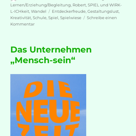
am
Lernen/Erziehung/Begleitung
,
Robert
,
SPIEL und WIRK-
Schlagwörter
L-ICHkeit
,
Wandel
Entdeckerfreude
,
Gestaltungslust
,
Kreativität
,
Schule
,
Spiel
,
Spielwiese
Schreibe einen
zu
Kommentar
Die
Spielwiese
des
Das Unternehmen
Lebens
„Mensch-sein“