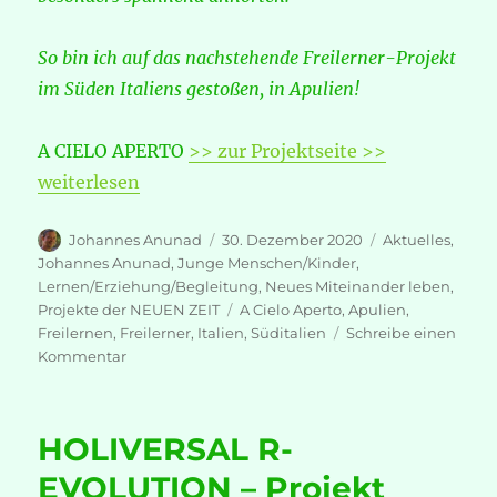
So bin ich auf das nachstehende Freilerner-Projekt
im Süden Italiens gestoßen, in Apulien!
A CIELO APERTO
>> zur Projektseite >>
„A CIELO APERTO – Freiraum für selbstbestimmtes
weiterlesen
Autor
Veröffentlicht
Kategorien
Johannes Anunad
30. Dezember 2020
Aktuelles
,
am
Johannes Anunad
,
Junge Menschen/Kinder
,
Lernen/Erziehung/Begleitung
,
Neues Miteinander leben
,
Schlagwörter
Projekte der NEUEN ZEIT
A Cielo Aperto
,
Apulien
,
Freilernen
,
Freilerner
,
Italien
,
Süditalien
Schreibe einen
zu
Kommentar
A
CIELO
APERTO
HOLIVERSAL R-
–
Freiraum
EVOLUTION – Projekt
für