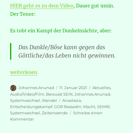
HIER geht es zu dem Video
, Dauer gut 9min.
Der Tenor:
Es tobt ein Kampf der Dunkelmächte, aber:
Das Dunkle/Böse kann gegen das
Göttliche/das Leben nicht gewinnen.
„GOR Rassadin – Warum SIE verlieren“
weiterlesen
Autor
Veröffentlicht
Kategorien
Johannes Anunad
11. Januar 2021
Aktuelles
,
am
Audio/Video/Film
,
Bewusst SEIN
,
Johannes Anunad
,
Schlagwörter
Systemwechsel
,
Wandel
Anastasia
,
Entscheidungskampf
,
GOR Rassadin
,
Macht
,
SEMIR
,
Systemwechsel
,
Zeitenwende
Schreibe einen
zu
Kommentar
GOR
Rassadin