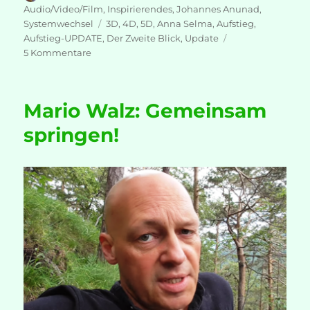
am
Audio/Video/Film
,
Inspirierendes
,
Johannes Anunad
,
Schlagwörter
Systemwechsel
3D
,
4D
,
5D
,
Anna Selma
,
Aufstieg
,
Aufstieg-UPDATE
,
Der Zweite Blick
,
Update
zu
5 Kommentare
Anna
Selma:
Der
Mario Walz: Gemeinsam
Zweite
Blick
springen!