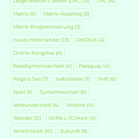
Large Hadron Collider (LHC)
(4)
LHC
(4)
Matrix
(6)
Matrix-Ausstieg
(5)
Matrix-Programmierung
(3)
neues Miteinander
(13)
OKiTALK
(4)
Online-Kongress
(6)
Paradigmenwechsel
(4)
Paraguay
(4)
Regina Sari
(7)
Selbstliebe
(7)
Shift
(6)
Spiel
(6)
Systemwechsel
(6)
Verbundenheit
(4)
Violette
(4)
Wandel
(21)
WIRK-L-ICHkeit
(4)
Wirklichkeit
(10)
Zukunft
(9)