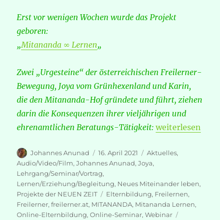
Erst vor wenigen Wochen wurde das Projekt
geboren:
„
Mitananda ∞ Lernen
„
Zwei „Urgesteine“ der österreichischen Freilerner-
Bewegung, Joya vom Grünhexenland und Karin,
die den Mitananda-Hof gründete und führt, ziehen
darin die Konsequenzen ihrer vieljährigen und
„Mitananda ∞ L
ehrenamtlichen Beratungs-Tätigkeit:
weiterlesen
Autor
Veröffentlicht
Kategorien
Johannes Anunad
16. April 2021
Aktuelles
,
am
Audio/Video/Film
,
Johannes Anunad
,
Joya
,
Lehrgang/Seminar/Vortrag
,
Lernen/Erziehung/Begleitung
,
Neues Miteinander leben
,
Schlagwörter
Projekte der NEUEN ZEIT
Elternbildung
,
Freilernen
,
Freilerner
,
freilerner.at
,
MITANANDA
,
Mitananda Lernen
,
Online-Elternbildung
,
Online-Seminar
,
Webinar