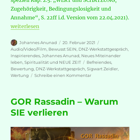
Zugehörigkeit, Bedingungslosigkeit und
Annahme“, S. 22ff i.d. Version vom 22.04.2021).
„DNZ-Werkstattgespräch – mit Sigwart Zeidler: W
weiterlesen
Autor
Veröffentlicht
Kategorien
Johannes Anunad
20. Februar 2021
am
Audio/Video/Film
,
Bewusst SEIN
,
DNZ-Werkstattgespräch
,
Inspirierendes
,
Johannes Anunad
,
Neues Miteinander
Schlagwörter
leben
,
Spiritualität und NEUE ZEIT
Befreiendes
,
Bewertung
,
DNZ-Werkstattgespräch
,
Sigwart Zeidler
,
zu
Wertung
Schreibe einen Kommentar
DNZ-
Werkstattgespräch
–
GOR Rassadin – Warum
mit
Sigwart
SIE verlieren
Zeidler:
Wertung
und
Bewertung