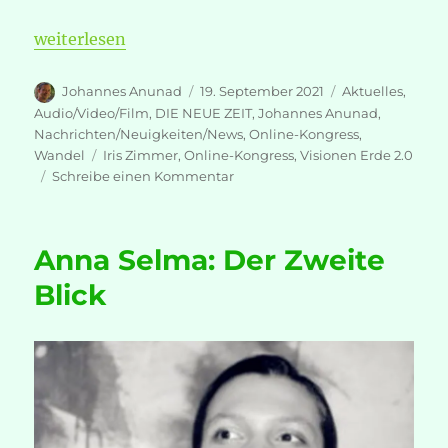
„Online-Kongress – Visionen Erde 2.0, Teil 2“
weiterlesen
Autor
Veröffentlicht
Kategorien
Johannes Anunad
19. September 2021
Aktuelles
,
am
Audio/Video/Film
,
DIE NEUE ZEIT
,
Johannes Anunad
,
Nachrichten/Neuigkeiten/News
,
Online-Kongress
,
Schlagwörter
Wandel
Iris Zimmer
,
Online-Kongress
,
Visionen Erde 2.0
zu
Schreibe einen Kommentar
Online-
Kongress
–
Anna Selma: Der Zweite
Visionen
Erde
Blick
2.0,
Teil
2