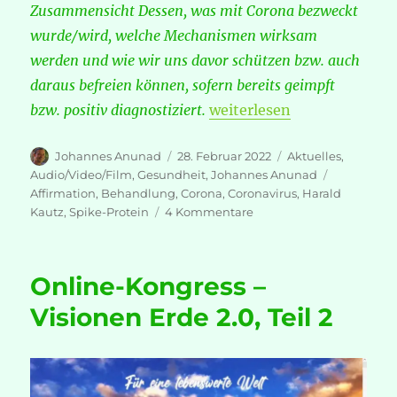
Zusammensicht Dessen, was mit Corona bezweckt
wurde/wird, welche Mechanismen wirksam
werden und wie wir uns davor schützen bzw. auch
daraus befreien können, sofern bereits geimpft
„Harald Kautz: Neue Hilfe
bzw. positiv diagnostiziert.
weiterlesen
Autor
Veröffentlicht
Kategorien
Johannes Anunad
28. Februar 2022
Aktuelles
,
am
Schlagwört
Audio/Video/Film
,
Gesundheit
,
Johannes Anunad
Affirmation
,
Behandlung
,
Corona
,
Coronavirus
,
Harald
zu
Kautz
,
Spike-Protein
4 Kommentare
Harald
Kautz:
Neue
Online-Kongress –
Hilfen
für
Visionen Erde 2.0, Teil 2
Geimpfte!