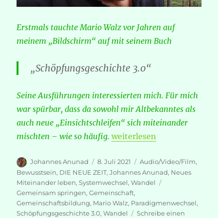
Erstmals tauchte Mario Walz vor Jahren auf
meinem „Bildschirm“ auf mit seinem Buch
„Schöpfungsgeschichte 3.0“
Seine Ausführungen interessierten mich. Für mich
war spürbar, dass da sowohl mir Altbekanntes als
auch neue „Einsichtschleifen“ sich miteinander
„Mario Walz: Gemeinsam s
mischten – wie so häufig.
weiterlesen
Autor
Veröffentlicht
Kategorien
Johannes Anunad
8. Juli 2021
Audio/Video/Film
,
am
Bewusstsein
,
DIE NEUE ZEIT
,
Johannes Anunad
,
Neues
Schlagwörter
Miteinander leben
,
Systemwechsel
,
Wandel
Gemeinsam springen
,
Gemeinschaft
,
Gemeinschaftsbildung
,
Mario Walz
,
Paradigmenwechsel
,
Schöpfungsgeschichte 3.0
,
Wandel
Schreibe einen