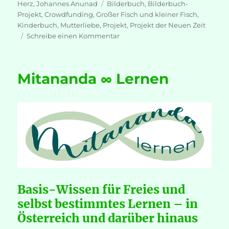
Schlagwörter
Herz
,
Johannes Anunad
Bilderbuch
,
Bilderbuch-
Projekt
,
Crowdfunding
,
Großer Fisch und kleiner Fisch
,
Kinderbuch
,
Mutterliebe
,
Projekt
,
Projekt der Neuen Zeit
zu
Schreibe einen Kommentar
„Großer
Fisch
und
Mitananda ∞ Lernen
kleiner
Fisch“
–
Ein
Bilderbuch-
Projekt
der
Neuen
Zeit!
Basis-Wissen für Freies und
selbst bestimmtes Lernen – in
Österreich und darüber hinaus