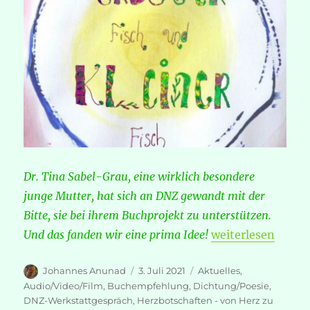
Dr. Tina Sabel-Grau, eine wirklich besondere
junge Mutter, hat sich an DNZ gewandt mit der
Bitte, sie bei ihrem Buchprojekt zu unterstützen.
„„Großer Fisch un
Und das fanden wir eine prima Idee!
weiterlesen
Autor
Veröffentlicht
Kategorien
Johannes Anunad
3. Juli 2021
Aktuelles
,
am
Audio/Video/Film
,
Buchempfehlung
,
Dichtung/Poesie
,
DNZ-Werkstattgespräch
,
Herzbotschaften - von Herz zu