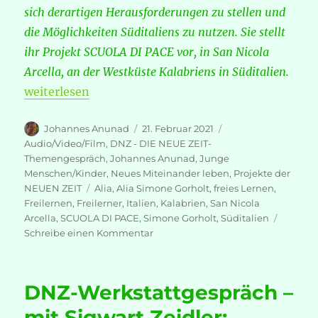
sich derartigen Herausforderungen zu stellen und
die Möglichkeiten Süditaliens zu nutzen. Sie stellt
ihr Projekt SCUOLA DI PACE vor, in San Nicola
Arcella, an der Westküste Kalabriens in Süditalien.
„Freilerner-Projekt SCUOLA DI PACE, Süditalien“
weiterlesen
Autor
Veröffentlicht
Kategorien
Johannes Anunad
21. Februar 2021
am
Audio/Video/Film
,
DNZ - DIE NEUE ZEIT-
Themengespräch
,
Johannes Anunad
,
Junge
Menschen/Kinder
,
Neues Miteinander leben
,
Projekte der
Schlagwörter
NEUEN ZEIT
Alia
,
Alia Simone Gorholt
,
freies Lernen
,
Freilernen
,
Freilerner
,
Italien
,
Kalabrien
,
San Nicola
Arcella
,
SCUOLA DI PACE
,
Simone Gorholt
,
Süditalien
zu
Schreibe einen Kommentar
Freilerner-
Projekt
SCUOLA
DNZ-Werkstattgespräch –
DI
PACE,
mit Sigwart Zeidler: