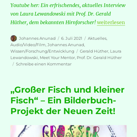
Youtube her: Ein erfrischendes, aktuelles Interview
von Laura Lewandowski mit Prof. Dr. Gerald
„Gerald Hüther:
Hüther, dem bekannten Hirnforscher!
weiterlesen
Autor
Veröffentlicht
Kategorien
Johannes Anunad
6. Juli 2021
Aktuelles
,
am
Audio/Video/Film
,
Johannes Anunad
,
Schlagwörter
Wissen/Forschung/Entwicklung
Gerald Hüther
,
Laura
Lewandowski
,
Meet Your Mentor
,
Prof. Dr. Gerald Hüther
zu
Schreibe einen Kommentar
Gerald
Hüther:
Wieso
„Großer Fisch und kleiner
es
Zeit
Fisch“ – Ein Bilderbuch-
ist
Projekt der Neuen Zeit!
AUFZUWACHEN!