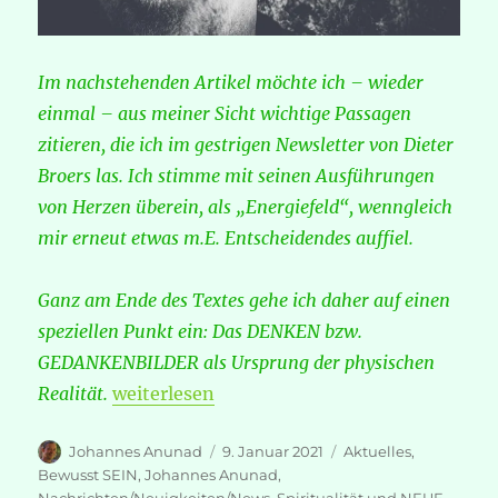
Im nachstehenden Artikel möchte ich – wieder
einmal – aus meiner Sicht wichtige Passagen
zitieren, die ich im gestrigen Newsletter von Dieter
Broers las. Ich stimme mit seinen Ausführungen
von Herzen überein, als „Energiefeld“, wenngleich
mir erneut etwas m.E. Entscheidendes auffiel.
Ganz am Ende des Textes gehe ich daher auf einen
speziellen Punkt ein: Das DENKEN bzw.
GEDANKENBILDER als Ursprung der physischen
„Dieter Broers – Was wir 2021 erleben, wir
Realität.
weiterlesen
Autor
Veröffentlicht
Kategorien
Johannes Anunad
9. Januar 2021
Aktuelles
,
am
Bewusst SEIN
,
Johannes Anunad
,
Nachrichten/Neuigkeiten/News
,
Spiritualität und NEUE