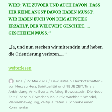
WIRD; WIE ZUVOER UND AUCH DAVON, DASS
IHR KEINE ANGST DAVOR HABEN MÜSST.
WIR HABEN EUCH VON DEM AUFSTIEG
ERZÄHLT, DER WELTWEIT GESCHIET…..
GESCHEHEN MUSS.“
„Ja, und nun stecken wir mittendrin und haben
die Orientierung verloren…..“
„WIR SIND DER WANDEL – AUF DEN WIR GEWART
weiterlesen
Autor
Veröffentlicht
Kategorien
Tina
22. Mai 2020
Bewusstsein
,
Herzbotschaften -
am
Schlagwö
von Herz zu Herz
,
Spiritualität und NEUE ZEIT
,
Tina
Anbindung
,
Anke Evertz
,
Aufstieg
,
Bewusstsein
,
Die Neue
Zeit
,
Eins sein
,
Erwachen
,
Kollektiv
,
Wachheit
,
Wandel
,
Wandelbewegung
,
Zeitqualitäten
Schreibe einen
zu
Kommentar