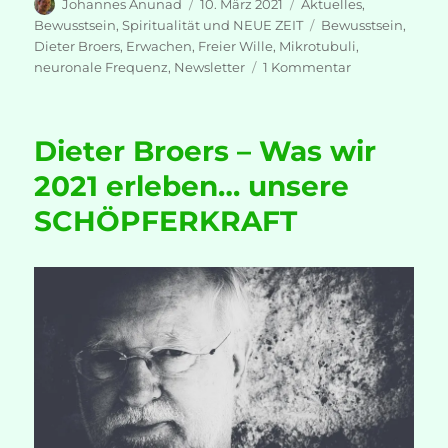
Autor
Veröffentlicht
Kategorien
Johannes Anunad
10. März 2021
Aktuelles
,
am
Schlagwörter
Bewusstsein
,
Spiritualität und NEUE ZEIT
Bewusstsein
,
Dieter Broers
,
Erwachen
,
Freier Wille
,
Mikrotubuli
,
zu
neuronale Frequenz
,
Newsletter
1 Kommentar
Dieter
Broers
–
Dieter Broers – Was wir
Wie
lange
2021 erleben… unsere
soll
SCHÖPFERKRAFT
es
denn
noch
dauern?!