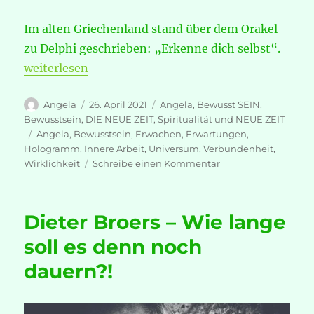
Im alten Griechenland stand über dem Orakel
zu Delphi geschrieben: „Erkenne dich selbst“.
„Ist unser Universum ein Hologramm?“
weiterlesen
Autor
Veröffentlicht
Kategorien
Angela
26. April 2021
Angela
,
Bewusst SEIN
,
am
Bewusstsein
,
DIE NEUE ZEIT
,
Spiritualität und NEUE ZEIT
Schlagwörter
Angela
,
Bewusstsein
,
Erwachen
,
Erwartungen
,
Hologramm
,
Innere Arbeit
,
Universum
,
Verbundenheit
,
zu
Wirklichkeit
Schreibe einen Kommentar
Ist
unser
Universum
Dieter Broers – Wie lange
ein
Hologramm?
soll es denn noch
dauern?!