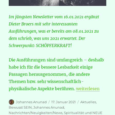
Im jüngsten Newsletter vom 16.01.2021 ergänzt
Dieter Broers mit sehr interessanten
Ausführungen, was er bereits am 08.01.2021 zu
dem schrieb, was uns 2021 erwartet. Der
Schwerpunkt: SCHÖPFERKRAFT!
Die Ausführungen sind umfangreich – deshalb
habe ich für die bessere Lesbarkeit einige
Passagen herausgenommen, die andere
Themen bzw. sehr wissenschaftlich-
„Dieter Broers – 
physikalische Aspekte berühren.
weiterlesen
Autor
Veröffentlicht
Kategorien
Johannes Anunad
17. Januar 2021
Aktuelles
,
am
Bewusst SEIN
,
Johannes Anunad
,
Nachrichten/Neuigkeiten/News
,
Spiritualität und NEUE