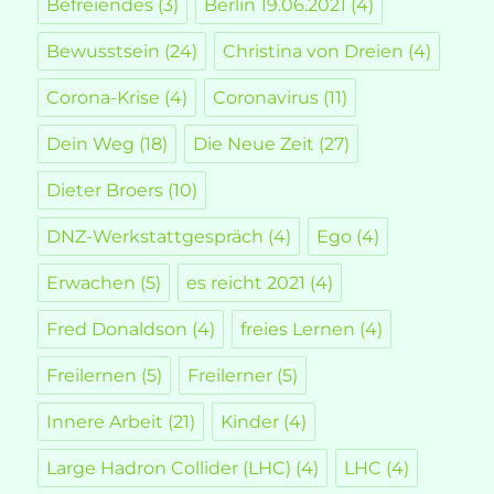
Befreiendes
(3)
Berlin 19.06.2021
(4)
Bewusstsein
(24)
Christina von Dreien
(4)
Corona-Krise
(4)
Coronavirus
(11)
Dein Weg
(18)
Die Neue Zeit
(27)
Dieter Broers
(10)
DNZ-Werkstattgespräch
(4)
Ego
(4)
Erwachen
(5)
es reicht 2021
(4)
Fred Donaldson
(4)
freies Lernen
(4)
Freilernen
(5)
Freilerner
(5)
Innere Arbeit
(21)
Kinder
(4)
Large Hadron Collider (LHC)
(4)
LHC
(4)