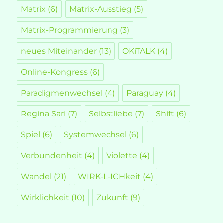
Matrix
(6)
Matrix-Ausstieg
(5)
Matrix-Programmierung
(3)
neues Miteinander
(13)
OKiTALK
(4)
Online-Kongress
(6)
Paradigmenwechsel
(4)
Paraguay
(4)
Regina Sari
(7)
Selbstliebe
(7)
Shift
(6)
Spiel
(6)
Systemwechsel
(6)
Verbundenheit
(4)
Violette
(4)
Wandel
(21)
WIRK-L-ICHkeit
(4)
Wirklichkeit
(10)
Zukunft
(9)