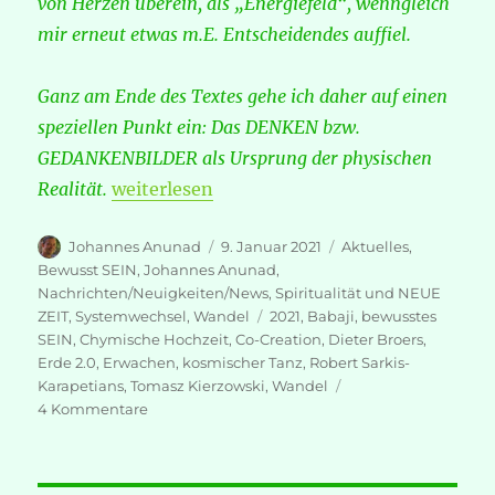
von Herzen überein, als „Energiefeld“, wenngleich
mir erneut etwas m.E. Entscheidendes auffiel.
Ganz am Ende des Textes gehe ich daher auf einen
speziellen Punkt ein: Das DENKEN bzw.
GEDANKENBILDER als Ursprung der physischen
„Dieter Broers – Was wir 2021 erleben, wir
Realität.
weiterlesen
Autor
Veröffentlicht
Kategorien
Johannes Anunad
9. Januar 2021
Aktuelles
,
am
Bewusst SEIN
,
Johannes Anunad
,
Nachrichten/Neuigkeiten/News
,
Spiritualität und NEUE
Schlagwörter
ZEIT
,
Systemwechsel
,
Wandel
2021
,
Babaji
,
bewusstes
SEIN
,
Chymische Hochzeit
,
Co-Creation
,
Dieter Broers
,
Erde 2.0
,
Erwachen
,
kosmischer Tanz
,
Robert Sarkis-
Karapetians
,
Tomasz Kierzowski
,
Wandel
zu
4 Kommentare
Dieter
Broers
–