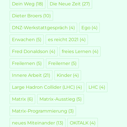
Dein Weg
(18)
Die Neue Zeit
(27)
Dieter Broers
(10)
DNZ-Werkstattgespräch
(4)
Ego
(4)
Erwachen
(5)
es reicht 2021
(4)
Fred Donaldson
(4)
freies Lernen
(4)
Freilernen
(5)
Freilerner
(5)
Innere Arbeit
(21)
Kinder
(4)
Large Hadron Collider (LHC)
(4)
LHC
(4)
Matrix
(6)
Matrix-Ausstieg
(5)
Matrix-Programmierung
(3)
neues Miteinander
(13)
OKiTALK
(4)