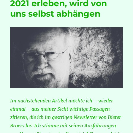
2021 erleben, wird von
uns selbst abhängen
Im nachstehenden Artikel möchte ich – wieder
einmal – aus meiner Sicht wichtige Passagen
zitieren, die ich im gestrigen Newsletter von Dieter
Broers las. Ich stimme mit seinen Ausführungen