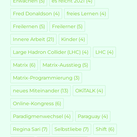
Erwachen
(5)
es reicht 2021
(4)
Fred Donaldson
(4)
freies Lernen
(4)
Freilernen
(5)
Freilerner
(5)
Innere Arbeit
(21)
Kinder
(4)
Large Hadron Collider (LHC)
(4)
LHC
(4)
Matrix
(6)
Matrix-Ausstieg
(5)
Matrix-Programmierung
(3)
neues Miteinander
(13)
OKiTALK
(4)
Online-Kongress
(6)
Paradigmenwechsel
(4)
Paraguay
(4)
Regina Sari
(7)
Selbstliebe
(7)
Shift
(6)