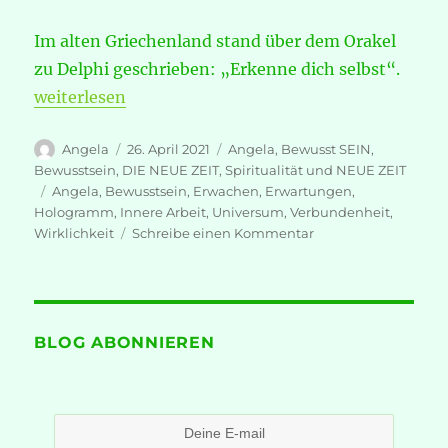
Im alten Griechenland stand über dem Orakel
zu Delphi geschrieben: „Erkenne dich selbst“.
„Ist unser Universum ein Hologramm?“
weiterlesen
Autor
Veröffentlicht
Kategorien
Angela
26. April 2021
Angela
,
Bewusst SEIN
,
am
Bewusstsein
,
DIE NEUE ZEIT
,
Spiritualität und NEUE ZEIT
Schlagwörter
Angela
,
Bewusstsein
,
Erwachen
,
Erwartungen
,
Hologramm
,
Innere Arbeit
,
Universum
,
Verbundenheit
,
zu
Wirklichkeit
Schreibe einen Kommentar
Ist
unser
Universum
ein
Hologramm?
BLOG ABONNIEREN