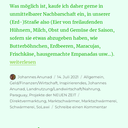
Was möglich ist, kaufe ich daher gerne in
unmittelbarer Nachbarschaft ein, in unserer
(Erd-)Straße also (Eier von freilaufenden
Hühnern, Milch, Obst und Gemüse der Saison,
sofern sie etwas abzugeben haben, wie
Butterböhnchen, Erdbeeren, Maracujas,
Frischkäse, hausgemachte Empanadas usw…).
„Marktschwärmer – regionale Vernetzung von Erz
weiterlesen
Autor
Veröffentlicht
Kategorien
Johannes Anunad
14. Juli 2021
Allgemein
,
am
Geld/Finanzen/Wirtschaft
,
Inspirierendes
,
Johannes
Anunad
,
Landnutzung/Landwirtschaft/Nahrung
,
Schlagwörter
Paraguay
,
Projekte der NEUEN ZEIT
Direktvermarktung
,
Marktschwärmer
,
Marktschwärmerei
,
zu
Schwärmerei
,
SoLawi
Schreibe einen Kommentar
Marktschw
–
regionale