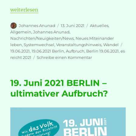
„19. Juni 2021 BERLIN – AKTUELL“
weiterlesen
Autor
Veröffentlicht
Kategorien
Johannes Anunad
13. Juni 2021
Aktuelles
,
am
Allgemein
,
Johannes Anunad
,
Nachrichten/Neuigkeiten/News
,
Neues Miteinander
Schla
leben
,
Systemwechsel
,
Veranstaltungshinweis
,
Wandel
19.06.2021
,
19.06.2021 Berlin
,
Aufbruch
,
Berlin 19.06.2021
,
es
zu
reicht 2021
Schreibe einen Kommentar
19.
Juni
2021
19. Juni 2021 BERLIN –
BERLIN
–
ultimativer Aufbruch?
AKTUELL