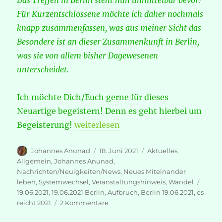
Das Treffen in Berlin steht nun unmittelbar bevor!
Für Kurzentschlossene möchte ich daher nochmals
knapp zusammenfassen, was aus meiner Sicht das
Besondere ist an dieser Zusammenkunft in Berlin,
was sie von allem bisher Dagewesenen
unterscheidet.
Ich möchte Dich/Euch gerne für dieses
Neuartige begeistern! Denn es geht hierbei um
„19. Juni 2021 BERLIN – JETZT gilt es
Begeisterung!
weiterlesen
Autor
Veröffentlicht
Kategorien
Johannes Anunad
18. Juni 2021
Aktuelles
,
am
Allgemein
,
Johannes Anunad
,
Nachrichten/Neuigkeiten/News
,
Neues Miteinander
Schla
leben
,
Systemwechsel
,
Veranstaltungshinweis
,
Wandel
19.06.2021
,
19.06.2021 Berlin
,
Aufbruch
,
Berlin 19.06.2021
,
es
zu
reicht 2021
2 Kommentare
19.