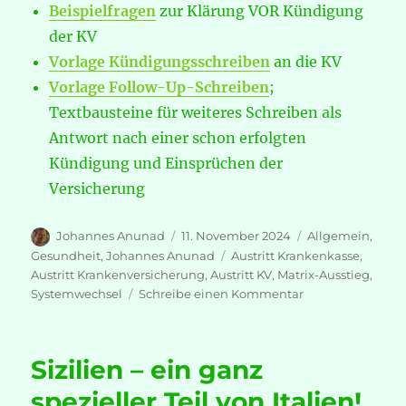
Beispielfragen
zur Klärung VOR Kündigung
der KV
Vorlage Kündigungsschreiben
an die KV
Vorlage Follow-Up-Schreiben
;
Textbausteine für weiteres Schreiben als
Antwort nach einer schon erfolgten
Kündigung und Einsprüchen der
Versicherung
Autor
Veröffentlicht
Kategorien
Johannes Anunad
11. November 2024
Allgemein
,
am
Schlagwörter
Gesundheit
,
Johannes Anunad
Austritt Krankenkasse
,
Austritt Krankenversicherung
,
Austritt KV
,
Matrix-Ausstieg
,
zu
Systemwechsel
Schreibe einen Kommentar
Krankenversiche
erfolgreich
verlassen
Sizilien – ein ganz
spezieller Teil von Italien!