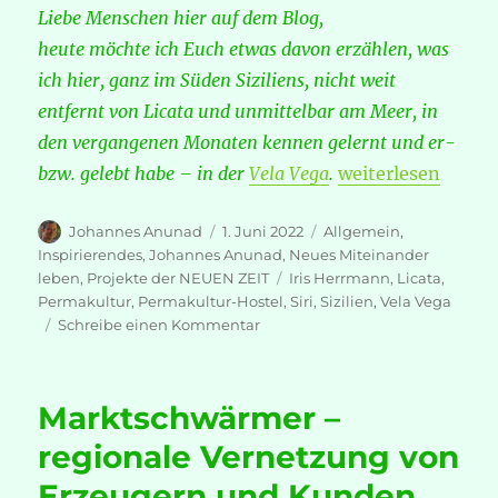
Liebe Menschen hier auf dem Blog,
heute möchte ich Euch etwas davon erzählen, was
ich hier, ganz im Süden Siziliens, nicht weit
entfernt von Licata und unmittelbar am Meer, in
den vergangenen Monaten kennen gelernt und er-
„Sizilien – ein gan
bzw. gelebt habe – in der
Vela Vega
.
weiterlesen
Autor
Veröffentlicht
Kategorien
Johannes Anunad
1. Juni 2022
Allgemein
,
am
Inspirierendes
,
Johannes Anunad
,
Neues Miteinander
Schlagwörter
leben
,
Projekte der NEUEN ZEIT
Iris Herrmann
,
Licata
,
Permakultur
,
Permakultur-Hostel
,
Siri
,
Sizilien
,
Vela Vega
zu
Schreibe einen Kommentar
Sizilien
–
ein
Marktschwärmer –
ganz
spezieller
regionale Vernetzung von
Teil
Erzeugern und Kunden
von