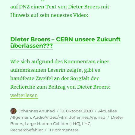
auf DNZ einen Text von Dieter Broers mit
Hinweis auf sein neuestes Video:
Dieter Broers – CERN unsere Zukunft
überlassen???
Wie sich aufgrund des Kommentars einer
aufmerksamen Leserin zeigte, gibt es
handfeste Zweifel an der Sorgfalt der
Recherche zum Beitrag von Dieter Broers:
„Dieter Broers – Basiert jüngstes Video auf Recherc
weiterlesen
Autor
Veröffentlicht
Kategorien
Johannes Anunad
19. Oktober 2020
Aktuelles
,
am
Schlagwörte
Allgemein
,
Audio/Video/Film
,
Johannes Anunad
Dieter
Broers
,
Large Hadron Collider (LHC)
,
LHC
,
zu
Recherchefehler
11 Kommentare