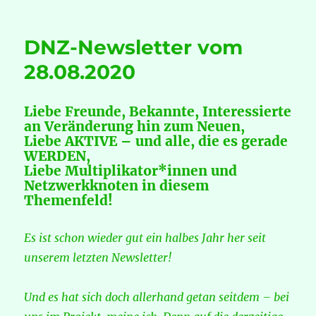
Dieter
Broers
–
DNZ-Newsletter vom
Basiert
jüngstes
28.08.2020
Video
auf
Recherchefehler???
Liebe Freunde, Bekannte, Interessierte
an Veränderung hin zum Neuen,
Liebe AKTIVE – und alle, die es gerade
WERDEN,
Liebe Multiplikator*innen und
Netzwerkknoten in diesem
Themenfeld!
Es ist schon wieder gut ein halbes Jahr her seit
unserem letzten Newsletter!
Und es hat sich doch allerhand getan seitdem – bei