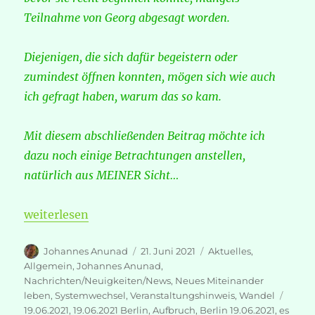
Teilnahme von Georg abgesagt worden.
Diejenigen, die sich dafür begeistern oder
zumindest öffnen konnten, mögen sich wie auch
ich gefragt haben, warum das so kam.
Mit diesem abschließenden Beitrag möchte ich
dazu noch einige Betrachtungen anstellen,
natürlich aus MEINER Sicht…
„19. Juni 2021 BERLIN – Nachlese“
weiterlesen
Autor
Veröffentlicht
Kategorien
Johannes Anunad
21. Juni 2021
Aktuelles
,
am
Allgemein
,
Johannes Anunad
,
Nachrichten/Neuigkeiten/News
,
Neues Miteinander
Schla
leben
,
Systemwechsel
,
Veranstaltungshinweis
,
Wandel
19.06.2021
,
19.06.2021 Berlin
,
Aufbruch
,
Berlin 19.06.2021
,
es