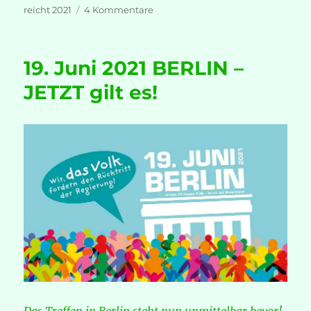
zu
reicht 2021
4 Kommentare
19.
Juni
2021
19. Juni 2021 BERLIN –
BERLIN
–
JETZT gilt es!
Nachlese