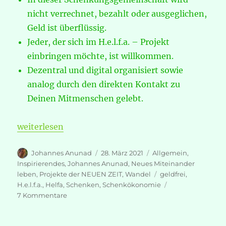
nicht verrechnet, bezahlt oder ausgeglichen,
Geld ist überflüssig.
Jeder, der sich im H.e.l.f.a. – Projekt
einbringen möchte, ist willkommen.
Dezentral und digital organisiert sowie
analog durch den direkten Kontakt zu
Deinen Mitmenschen gelebt.
„H.e.l.f.a. – eine neuzeitliche Idee verbreitet sich!“
weiterlesen
Autor
Veröffentlicht
Kategorien
Johannes Anunad
28. März 2021
Allgemein
,
am
Inspirierendes
,
Johannes Anunad
,
Neues Miteinander
Schlagwörter
leben
,
Projekte der NEUEN ZEIT
,
Wandel
geldfrei
,
H.e.l.f.a.
,
Helfa
,
Schenken
,
Schenkökonomie
zu
7 Kommentare
H.e.l.f.a.
–