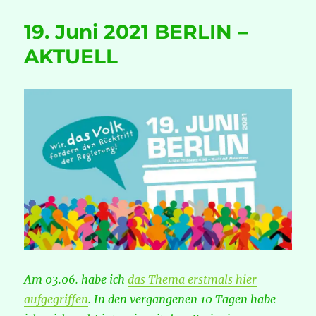
Juni
2021
19. Juni 2021 BERLIN –
BERLIN
–
AKTUELL
JETZT
gilt
es!
Am 03.06. habe ich
das Thema erstmals hier
aufgegriffen
. In den vergangenen 10 Tagen habe