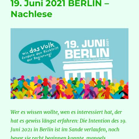
19. Juni 2021 BERLIN –
Vernetzun
von
Nachlese
Erzeugern
und
Kunden
Wer es wissen wollte, wen es interessiert hat, der
hat es gewiss längst erfahren: Die Intention des 19.
Juni 2021 in Berlin ist im Sande verlaufen, noch
bevor sie recht beginnen konnte, mangels