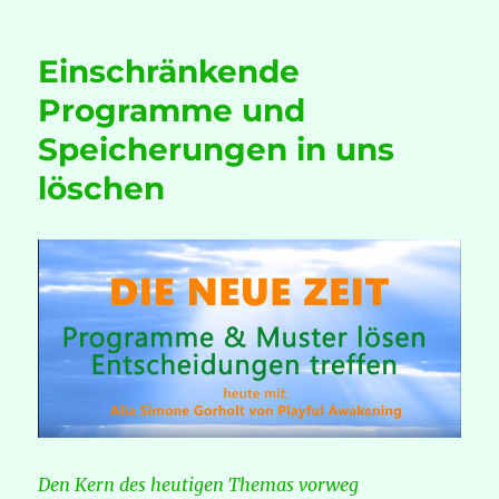
Es
ist
Einschränkende
alles
eine
Programme und
Frage
Speicherungen in uns
der
Bewusstseins-
löschen
Reife…
Den Kern des heutigen Themas vorweg