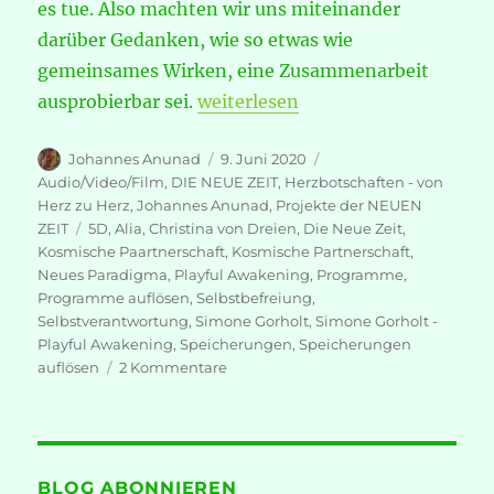
es tue. Also machten wir uns miteinander
darüber Gedanken, wie so etwas wie
gemeinsames Wirken, eine Zusammenarbeit
„Einschränkende Programme und 
ausprobierbar sei.
weiterlesen
Autor
Veröffentlicht
Kategorien
Johannes Anunad
9. Juni 2020
am
Audio/Video/Film
,
DIE NEUE ZEIT
,
Herzbotschaften - von
Herz zu Herz
,
Johannes Anunad
,
Projekte der NEUEN
Schlagwörter
ZEIT
5D
,
Alia
,
Christina von Dreien
,
Die Neue Zeit
,
Kosmische Paartnerschaft
,
Kosmische Partnerschaft
,
Neues Paradigma
,
Playful Awakening
,
Programme
,
Programme auflösen
,
Selbstbefreiung
,
Selbstverantwortung
,
Simone Gorholt
,
Simone Gorholt -
Playful Awakening
,
Speicherungen
,
Speicherungen
zu
auflösen
2 Kommentare
Einschränkende
Programme
und
Speicherungen
in
BLOG ABONNIEREN