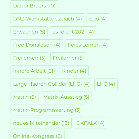
Dieter Broers
(10)
DNZ-Werkstattgespräch
(4)
Ego
(4)
Erwachen
(5)
es reicht 2021
(4)
Fred Donaldson
(4)
freies Lernen
(4)
Freilernen
(5)
Freilerner
(5)
Innere Arbeit
(21)
Kinder
(4)
Large Hadron Collider (LHC)
(4)
LHC
(4)
Matrix
(6)
Matrix-Ausstieg
(5)
Matrix-Programmierung
(3)
neues Miteinander
(13)
OKiTALK
(4)
Online-Kongress
(6)