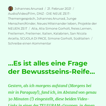
Autor
Veröffentlicht
Kategorien
Johannes Anunad
21. Februar 2021
am
Audio/Video/Film
,
DNZ - DIE NEUE ZEIT-
Themengespräch
,
Johannes Anunad
,
Junge
Menschen/Kinder
,
Neues Miteinander leben
,
Projekte der
Schlagwörter
NEUEN ZEIT
Alia
,
Alia Simone Gorholt
,
freies Lernen
,
Freilernen
,
Freilerner
,
Italien
,
Kalabrien
,
San Nicola
Arcella
,
SCUOLA DI PACE
,
Simone Gorholt
,
Süditalien
zu
Schreibe einen Kommentar
Freilerner-
Projekt
SCUOLA
…Es ist alles eine Frage
DI
PACE,
der Bewusstseins-Reife…
Süditalien
Gestern, als ich morgens aufstand (Morgens bei
mir in Paraguay!), fand ich, im Abstand von genau
30 Minuten (!) eingestellt, diese beiden Video-
Links in einer der TELEGRAM-Gruppen, in denen