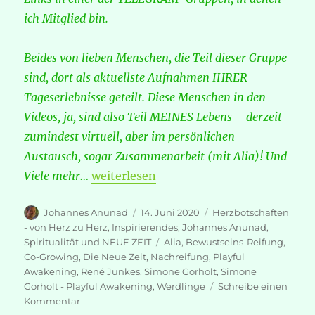
ich Mitglied bin.
Beides von lieben Menschen, die Teil dieser Gruppe
sind, dort als aktuellste Aufnahmen IHRER
Tageserlebnisse geteilt. Diese Menschen in den
Videos, ja, sind also Teil MEINES Lebens – derzeit
zumindest virtuell, aber im persönlichen
Austausch, sogar Zusammenarbeit (mit Alia)! Und
„…Es ist alles eine Frage der Bewusstse
Viele mehr…
weiterlesen
Autor
Veröffentlicht
Kategorien
Johannes Anunad
14. Juni 2020
Herzbotschaften
am
- von Herz zu Herz
,
Inspirierendes
,
Johannes Anunad
,
Schlagwörter
Spiritualität und NEUE ZEIT
Alia
,
Bewustseins-Reifung
,
Co-Growing
,
Die Neue Zeit
,
Nachreifung
,
Playful
Awakening
,
René Junkes
,
Simone Gorholt
,
Simone
Gorholt - Playful Awakening
,
Werdlinge
Schreibe einen
zu
Kommentar
…