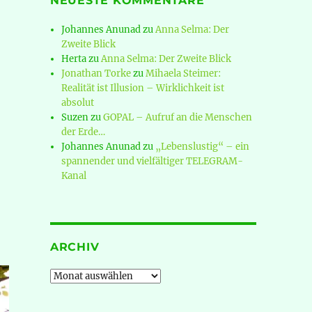
NEUESTE KOMMENTARE
Johannes Anunad
zu
Anna Selma: Der
Zweite Blick
Herta
zu
Anna Selma: Der Zweite Blick
Jonathan Torke
zu
Mihaela Steimer:
Realität ist Illusion – Wirklichkeit ist
absolut
Suzen
zu
GOPAL – Aufruf an die Menschen
der Erde…
Johannes Anunad
zu
„Lebenslustig“ – ein
spannender und vielfältiger TELEGRAM-
Kanal
ARCHIV
Archiv