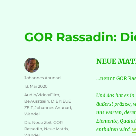
für
die
materielle
WIRK-
L-
GOR Rassadin: D
ICHkeit
erweitern!
[Teil
01]
NEUE MAT
Autor
Johannes Anunad
…nennt GOR Rass
Veröffentlicht
13. Mai 2020
am
Kategorien
Audio/Video/Film
,
Und das hat es in
Bewusstsein
,
DIE NEUE
äußerst präzise, 
ZEIT
,
Johannes Anunad
,
uns warten, dere
Wandel
Elemente, Qualitä
Schlagwörter
Die Neue Zeit
,
GOR
„
Rassadin
,
Neue Matrix
,
enthalten wird.
w
Wandel