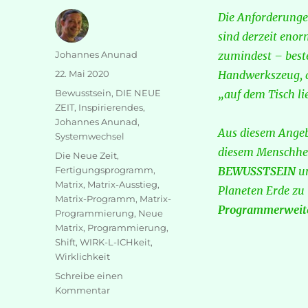
Die Anforderunge
sind derzeit eno
Autor
Johannes Anunad
zumindest – beste
Veröffentlicht
22. Mai 2020
Handwerkszeug, d
am
Kategorien
Bewusstsein
,
DIE NEUE
„auf dem Tisch li
ZEIT
,
Inspirierendes
,
Johannes Anunad
,
Aus diesem Angeb
Systemwechsel
diesem Menschheit
Schlagwörter
Die Neue Zeit
,
Fertigungsprogramm
,
BEWUSSTSEIN
un
Matrix
,
Matrix-Ausstieg
,
Planeten Erde zu 
Matrix-Programm
,
Matrix-
Programmerweit
Programmierung
,
Neue
Matrix
,
Programmierung
,
Shift
,
WIRK-L-ICHkeit
,
Wirklichkeit
Schreibe einen
zu
Kommentar
„Fertigungsprogramme“