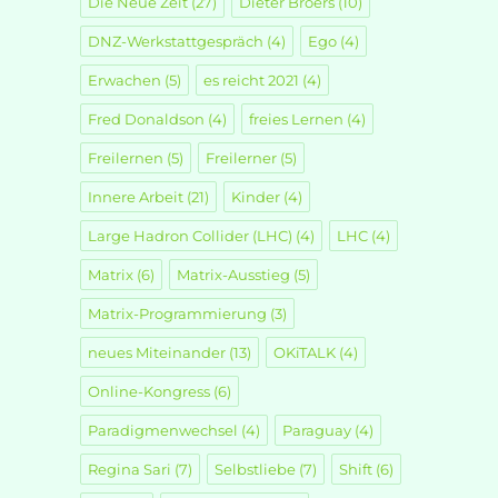
Die Neue Zeit
(27)
Dieter Broers
(10)
DNZ-Werkstattgespräch
(4)
Ego
(4)
Erwachen
(5)
es reicht 2021
(4)
Fred Donaldson
(4)
freies Lernen
(4)
Freilernen
(5)
Freilerner
(5)
Innere Arbeit
(21)
Kinder
(4)
Large Hadron Collider (LHC)
(4)
LHC
(4)
Matrix
(6)
Matrix-Ausstieg
(5)
Matrix-Programmierung
(3)
materielle WIRK-L-ICHkeit erweitern! [Teil 01]“
neues Miteinander
(13)
OKiTALK
(4)
Online-Kongress
(6)
Paradigmenwechsel
(4)
Paraguay
(4)
Regina Sari
(7)
Selbstliebe
(7)
Shift
(6)