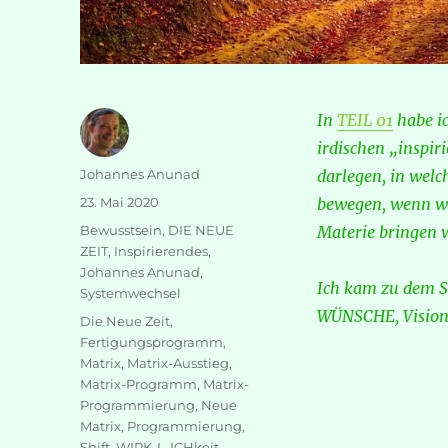
In
TEIL 01
habe ic
irdischen „inspir
Autor
Johannes Anunad
darlegen, in wel
Veröffentlicht
23. Mai 2020
bewegen, wenn wi
am
Kategorien
Bewusstsein
,
DIE NEUE
Materie bringen 
ZEIT
,
Inspirierendes
,
Johannes Anunad
,
Ich kam zu dem S
Systemwechsel
WÜNSCHE, Visione
Schlagwörter
Die Neue Zeit
,
Fertigungsprogramm
,
Matrix
,
Matrix-Ausstieg
,
Matrix-Programm
,
Matrix-
Programmierung
,
Neue
Matrix
,
Programmierung
,
Shift
,
WIRK-L-ICHkeit
,