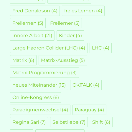
Fred Donaldson
(4)
freies Lernen
(4)
Freilernen
(5)
Freilerner
(5)
Innere Arbeit
(21)
Kinder
(4)
Large Hadron Collider (LHC)
(4)
LHC
(4)
Matrix
(6)
Matrix-Ausstieg
(5)
Matrix-Programmierung
(3)
neues Miteinander
(13)
OKiTALK
(4)
Online-Kongress
(6)
Paradigmenwechsel
(4)
Paraguay
(4)
Regina Sari
(7)
Selbstliebe
(7)
Shift
(6)