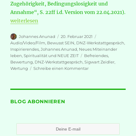
Zugehörigkeit, Bedingungslosigkeit und
Annahme“, S. 22ff i.d. Version vom 22.04.2021).
„DNZ-Werkstattgespräch – mit Sigwart Zeidler: W
weiterlesen
Autor
Veröffentlicht
Kategorien
Johannes Anunad
20. Februar 2021
am
Audio/Video/Film
,
Bewusst SEIN
,
DNZ-Werkstattgespräch
,
Inspirierendes
,
Johannes Anunad
,
Neues Miteinander
Schlagwörter
leben
,
Spiritualität und NEUE ZEIT
Befreiendes
,
Bewertung
,
DNZ-Werkstattgespräch
,
Sigwart Zeidler
,
zu
Wertung
Schreibe einen Kommentar
DNZ-
Werkstattgespräch
–
mit
Sigwart
BLOG ABONNIEREN
Zeidler:
Wertung
und
Bewertung