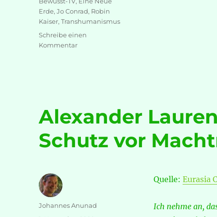
Bewusst-TV
,
Eine Neue
Erde
,
Jo Conrad
,
Robin
Kaiser
,
Transhumanismus
Schreibe einen
zu
Kommentar
Robin
Kaiser
–
Eine
Neue
Erde
Alexander Lauren
Schutz vor Mach
Quelle:
Eurasia 
Autor
Johannes Anunad
Ich nehme an, da