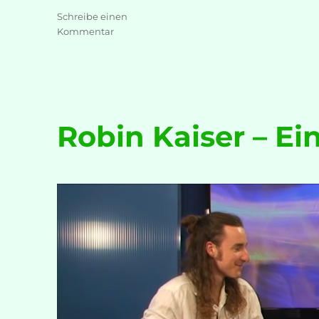
Schreibe einen
zu
Kommentar
DNZ-
Werkstattgespräch
–
mit
Robin
Kaiser
Robin Kaiser – Ei