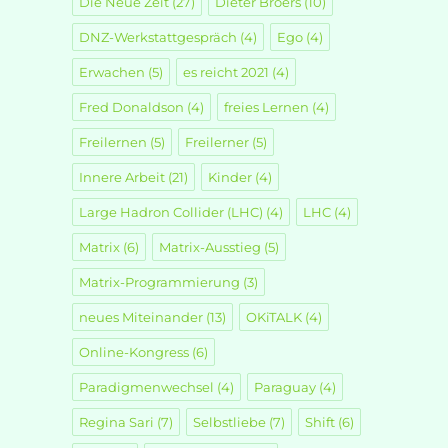
Die Neue Zeit
(27)
Dieter Broers
(10)
DNZ-Werkstattgespräch
(4)
Ego
(4)
Erwachen
(5)
es reicht 2021
(4)
Fred Donaldson
(4)
freies Lernen
(4)
Freilernen
(5)
Freilerner
(5)
Innere Arbeit
(21)
Kinder
(4)
Large Hadron Collider (LHC)
(4)
LHC
(4)
Matrix
(6)
Matrix-Ausstieg
(5)
Matrix-Programmierung
(3)
neues Miteinander
(13)
OKiTALK
(4)
Online-Kongress
(6)
Paradigmenwechsel
(4)
Paraguay
(4)
Regina Sari
(7)
Selbstliebe
(7)
Shift
(6)