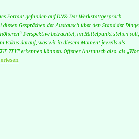
ues Format gefunden auf DNZ: Das Werkstattgespräch.
ei diesen Gesprächen der Austausch über den Stand der Dinge
„höheren“ Perspektive betrachtet, im Mittelpunkt stehen soll,
m Fokus darauf, was wir in diesem Moment jeweils als
NEUE ZEIT erkennen können. Offener Austausch also, als „Wo
Z-Werkstattgespräch – mit Robin Kaiser“
terlesen