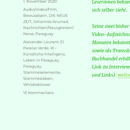
Veröffentlicht
1. November 2020
Leserinnen bekann
am
Kategorien
Audio/Video/Film
,
sich selber sieht.
Bewusstsein
,
DIE NEUE
ZEIT
,
Johannes Anunad
,
Seine zwei bisher
Nachrichten/Neuigkeiten/
News
,
Paraguay
Video-Aufzeichnun
Schlagwörter
Alexander Laurent
,
El
Monaten bekannt 
Paraiso Verde
,
KI -
sowie als Transsk
Künstliche Intelligenz
,
Buchhandel erhält
Leben in Paraguay
,
Paraguay
,
Link zu Interview 
Stammeselemente
,
„Ale
und Links):
weite
Stammesleben
,
Whistleblower
zu
10 Kommentare
Alexander
Laurent
–
Stammesleben
als
Schutz