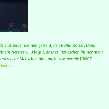
de erst selber kennen gelernt, den Robin Kaiser, Dank
inem Netzwerk. Wie gut, dass es inzwischen immer mehr
e und wache Menschen gibt, auch bzw. gerade JUNGE
n Kaiser – Eine Neue Erde“
rlesen