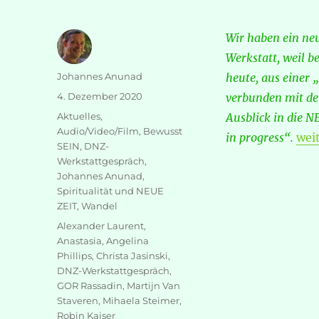
Wir haben ein ne
Werkstatt, weil b
Autor
Johannes Anunad
heute, aus einer 
Veröffentlicht
4. Dezember 2020
verbunden mit de
am
Kategorien
Aktuelles
,
Ausblick in die 
Audio/Video/Film
,
Bewusst
„DN
in progress“.
wei
SEIN
,
DNZ-
Werkstattgespräch
,
Johannes Anunad
,
Spiritualität und NEUE
ZEIT
,
Wandel
Schlagwörter
Alexander Laurent
,
Anastasia
,
Angelina
Phillips
,
Christa Jasinski
,
DNZ-Werkstattgespräch
,
GOR Rassadin
,
Martijn Van
Staveren
,
Mihaela Steimer
,
Robin Kaiser