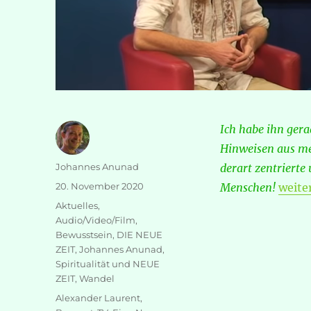
Ich habe ihn gera
Hinweisen aus me
Autor
Johannes Anunad
derart zentriert
Veröffentlicht
„Robi
20. November 2020
Menschen!
weite
am
Kategorien
Aktuelles
,
Audio/Video/Film
,
Bewusstsein
,
DIE NEUE
ZEIT
,
Johannes Anunad
,
Spiritualität und NEUE
ZEIT
,
Wandel
Schlagwörter
Alexander Laurent
,