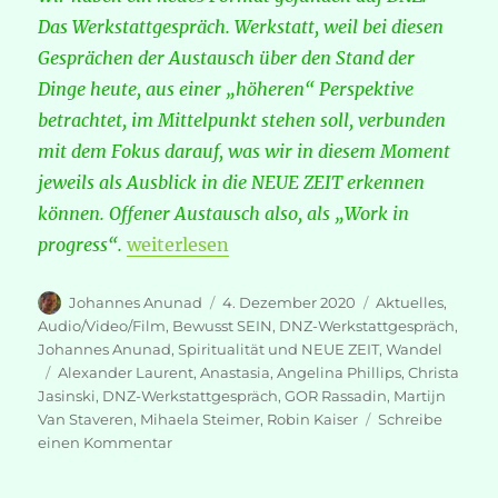
Das Werkstattgespräch. Werkstatt, weil bei diesen
Gesprächen der Austausch über den Stand der
Dinge heute, aus einer „höheren“ Perspektive
betrachtet, im Mittelpunkt stehen soll, verbunden
mit dem Fokus darauf, was wir in diesem Moment
jeweils als Ausblick in die NEUE ZEIT erkennen
können. Offener Austausch also, als „Work in
„DNZ-Werkstattgespräch – mit Robin Ka
progress“.
weiterlesen
Autor
Veröffentlicht
Kategorien
Johannes Anunad
4. Dezember 2020
Aktuelles
,
am
Audio/Video/Film
,
Bewusst SEIN
,
DNZ-Werkstattgespräch
,
Johannes Anunad
,
Spiritualität und NEUE ZEIT
,
Wandel
Schlagwörter
Alexander Laurent
,
Anastasia
,
Angelina Phillips
,
Christa
Jasinski
,
DNZ-Werkstattgespräch
,
GOR Rassadin
,
Martijn
Van Staveren
,
Mihaela Steimer
,
Robin Kaiser
Schreibe
zu
einen Kommentar
DNZ-
Werkstattgespräch