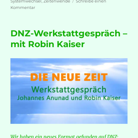
Systemwechsel
,
Zeitenwende
Schreibe einen
zu
Kommentar
GOR
Rassadin
–
DNZ-Werkstattgespräch –
Warum
SIE
mit Robin Kaiser
verlieren
Wir haben ein neues Format gefunden auf DNZ: