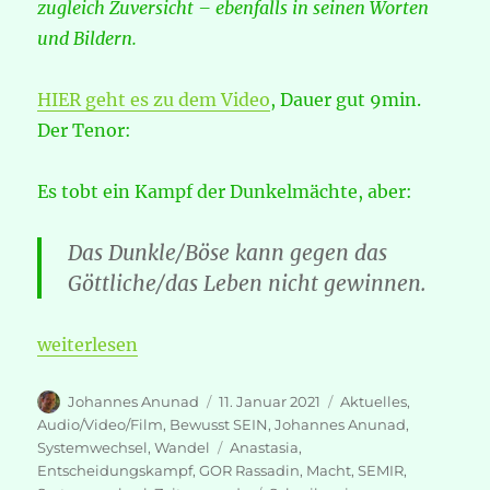
zugleich Zuversicht – ebenfalls in seinen Worten
und Bildern.
HIER geht es zu dem Video
, Dauer gut 9min.
Der Tenor:
Es tobt ein Kampf der Dunkelmächte, aber:
Das Dunkle/Böse kann gegen das
Göttliche/das Leben nicht gewinnen.
„GOR Rassadin – Warum SIE verlieren“
weiterlesen
Autor
Veröffentlicht
Kategorien
Johannes Anunad
11. Januar 2021
Aktuelles
,
am
Audio/Video/Film
,
Bewusst SEIN
,
Johannes Anunad
,
Schlagwörter
Systemwechsel
,
Wandel
Anastasia
,
Entscheidungskampf
,
GOR Rassadin
,
Macht
,
SEMIR
,