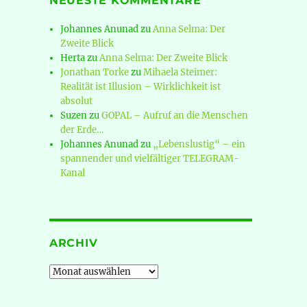
NEUESTE KOMMENTARE
Johannes Anunad
zu
Anna Selma: Der
Zweite Blick
Herta
zu
Anna Selma: Der Zweite Blick
Jonathan Torke
zu
Mihaela Steimer:
Realität ist Illusion – Wirklichkeit ist
absolut
Suzen
zu
GOPAL – Aufruf an die Menschen
der Erde…
Johannes Anunad
zu
„Lebenslustig“ – ein
spannender und vielfältiger TELEGRAM-
Kanal
ARCHIV
Archiv