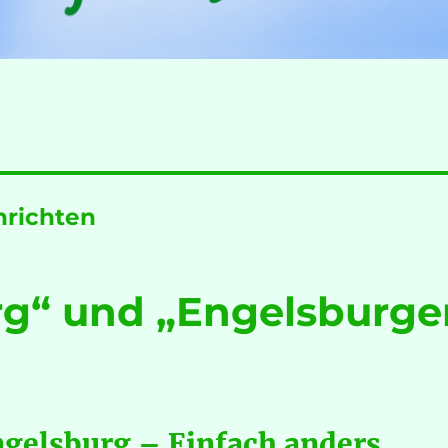
hrichten
rg“ und „Engelsburge
ngelsburg – Einfach anders