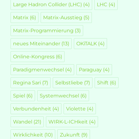
Large Hadron Collider (LHC)
(4)
LHC
(4)
Matrix
(6)
Matrix-Ausstieg
(5)
Matrix-Programmierung
(3)
neues Miteinander
(13)
OKiTALK
(4)
Online-Kongress
(6)
Paradigmenwechsel
(4)
Paraguay
(4)
Regina Sari
(7)
Selbstliebe
(7)
Shift
(6)
Spiel
(6)
Systemwechsel
(6)
Verbundenheit
(4)
Violette
(4)
Wandel
(21)
WIRK-L-ICHkeit
(4)
Wirklichkeit
(10)
Zukunft
(9)