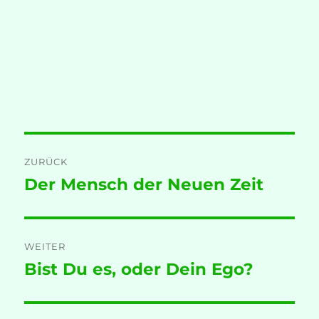
Beitragsnavigation
ZURÜCK
Der Mensch der Neuen Zeit
Vorheriger
Beitrag:
WEITER
Bist Du es, oder Dein Ego?
Nächster
Beitrag: