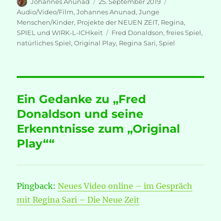
Autor
Veröffentlicht
Kategorien
Johannes Anunad
25. September 2019
am
Audio/Video/Film
,
Johannes Anunad
,
Junge
Menschen/Kinder
,
Projekte der NEUEN ZEIT
,
Regina
,
Schlagwörter
SPIEL und WIRK-L-ICHkeit
Fred Donaldson
,
freies Spiel
,
natürliches Spiel
,
Original Play
,
Regina Sari
,
Spiel
Ein Gedanke zu „Fred
Donaldson und seine
Erkenntnisse zum „Original
Play““
Pingback:
Neues Video online – im Gespräch
mit Regina Sari – Die Neue Zeit