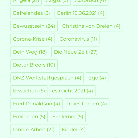
Angela
(21)
Angst
(3)
Aufbruch
(4)
Befreiendes
(3)
Berlin 19.06.2021
(4)
Bewusstsein
(24)
Christina von Dreien
(4)
Corona-Krise
(4)
Coronavirus
(11)
Dein Weg
(18)
Die Neue Zeit
(27)
Dieter Broers
(10)
DNZ-Werkstattgespräch
(4)
Ego
(4)
Erwachen
(5)
es reicht 2021
(4)
Fred Donaldson
(4)
freies Lernen
(4)
Freilernen
(5)
Freilerner
(5)
Innere Arbeit
(21)
Kinder
(4)