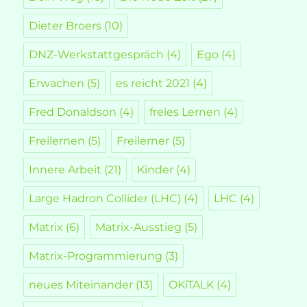
Dieter Broers
(10)
DNZ-Werkstattgespräch
(4)
Ego
(4)
Erwachen
(5)
es reicht 2021
(4)
Fred Donaldson
(4)
freies Lernen
(4)
Freilernen
(5)
Freilerner
(5)
Innere Arbeit
(21)
Kinder
(4)
Large Hadron Collider (LHC)
(4)
LHC
(4)
Matrix
(6)
Matrix-Ausstieg
(5)
Matrix-Programmierung
(3)
neues Miteinander
(13)
OKiTALK
(4)