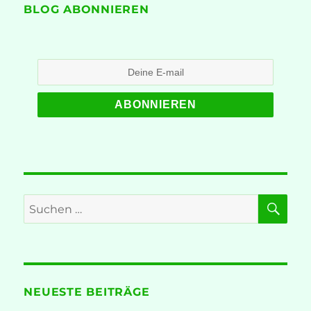
mit
BLOG ABONNIEREN
Mut
an
SU
Suche
nach:
NEUESTE BEITRÄGE