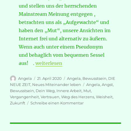
und stellen uns der herrschenden
Mainstream Meinung entgegen ,
betrachten uns als „Aufgewachte“ und
haben den „Mut“, unsere Ansichten im
Internet frei und alternativ zu äußern.
Wenn auch unter einem Pseudonym
und behaglich vom bequemen Sessel
„Die wertvollsten Erinnerungen fangen 
aus! .
weiterlesen
Autor
Veröffentlicht
Kategorien
Angela
21. April 2020
Angela
,
Bewusstsein
,
DIE
am
Schlagwörter
NEUE ZEIT
,
Neues Miteinander leben
Angela
,
Angst
,
Bewusstsein
,
Dein Weg
,
Innere Arbeit
,
Mut
,
Vergangenheit
,
Vertrauen
,
Weg des Herzens
,
Weisheit
,
zu
Zukunft
Schreibe einen Kommentar
Die
wertvollsten
Erinnerungen
fangen