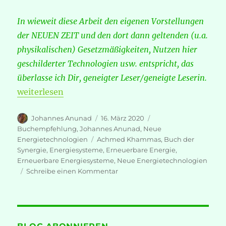
In wieweit diese Arbeit den eigenen Vorstellungen
der NEUEN ZEIT und den dort dann geltenden (u.a.
physikalischen) Gesetzmäßigkeiten, Nutzen hier
geschilderter Technologien usw. entspricht, das
überlasse ich Dir, geneigter Leser/geneigte Leserin.
„DAS BUCH DER SYNERGIE von Achmed Khammas“
weiterlesen
Autor
Veröffentlicht
Kategorien
Johannes Anunad
16. März 2020
am
Buchempfehlung
,
Johannes Anunad
,
Neue
Schlagwörter
Energietechnologien
Achmed Khammas
,
Buch der
Synergie
,
Energiesysteme
,
Erneuerbare Energie
,
Erneuerbare Energiesysteme
,
Neue Energietechnologien
zu
Schreibe einen Kommentar
DAS
BUCH
DER
SYNERGIE
von