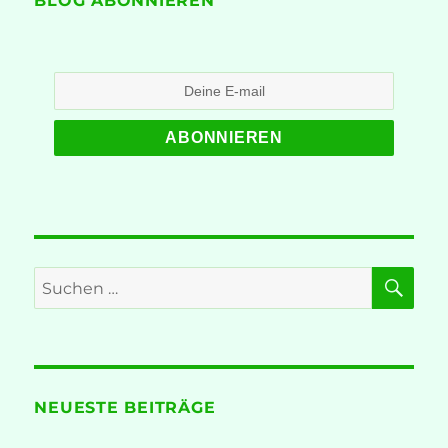
BLOG ABONNIEREN
Achmed
Khammas
SU
Suche
nach:
NEUESTE BEITRÄGE