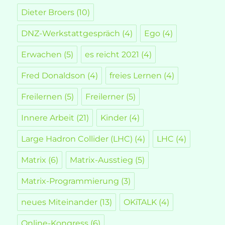
Dieter Broers
(10)
DNZ-Werkstattgespräch
(4)
Ego
(4)
Erwachen
(5)
es reicht 2021
(4)
Fred Donaldson
(4)
freies Lernen
(4)
Freilernen
(5)
Freilerner
(5)
Innere Arbeit
(21)
Kinder
(4)
Large Hadron Collider (LHC)
(4)
LHC
(4)
Matrix
(6)
Matrix-Ausstieg
(5)
Matrix-Programmierung
(3)
neues Miteinander
(13)
OKiTALK
(4)
Online-Kongress
(6)