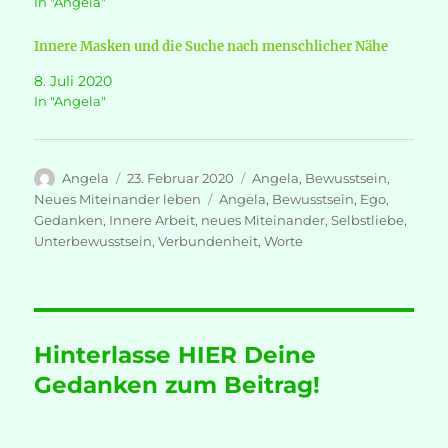
In "Angela"
Innere Masken und die Suche nach menschlicher Nähe
8. Juli 2020
In "Angela"
Autor
Veröffentlicht
Kategorien
Angela
23. Februar 2020
Angela
,
Bewusstsein
,
am
Schlagwörter
Neues Miteinander leben
Angela
,
Bewusstsein
,
Ego
,
Gedanken
,
Innere Arbeit
,
neues Miteinander
,
Selbstliebe
,
Unterbewusstsein
,
Verbundenheit
,
Worte
Hinterlasse HIER Deine
Gedanken zum Beitrag!