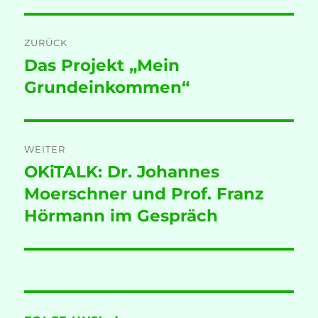
Beitragsnavigation
ZURÜCK
Das Projekt „Mein
Vorheriger
Beitrag:
Grundeinkommen“
WEITER
OKiTALK: Dr. Johannes
Nächster
Beitrag:
Moerschner und Prof. Franz
Hörmann im Gespräch