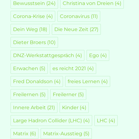
Bewusstsein
(24)
Christina von Dreien
(4)
Corona-Krise
(4)
Coronavirus
(11)
Dein Weg
(18)
Die Neue Zeit
(27)
Dieter Broers
(10)
DNZ-Werkstattgespräch
(4)
Ego
(4)
Erwachen
(5)
es reicht 2021
(4)
Fred Donaldson
(4)
freies Lernen
(4)
Freilernen
(5)
Freilerner
(5)
Innere Arbeit
(21)
Kinder
(4)
Large Hadron Collider (LHC)
(4)
LHC
(4)
Matrix
(6)
Matrix-Ausstieg
(5)