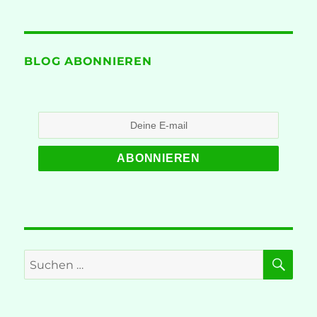
BLOG ABONNIEREN
SU
Suche
nach: