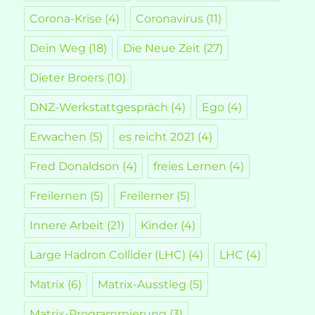
Corona-Krise
(4)
Coronavirus
(11)
Dein Weg
(18)
Die Neue Zeit
(27)
Dieter Broers
(10)
DNZ-Werkstattgespräch
(4)
Ego
(4)
Erwachen
(5)
es reicht 2021
(4)
Fred Donaldson
(4)
freies Lernen
(4)
Freilernen
(5)
Freilerner
(5)
Innere Arbeit
(21)
Kinder
(4)
Large Hadron Collider (LHC)
(4)
LHC
(4)
Matrix
(6)
Matrix-Ausstieg
(5)
Matrix-Programmierung
(3)