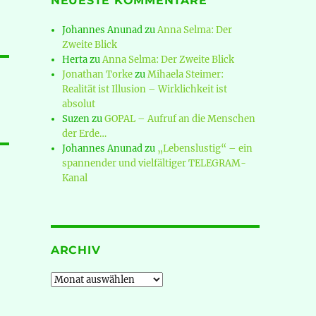
NEUESTE KOMMENTARE
Johannes Anunad
zu
Anna Selma: Der
Zweite Blick
Herta
zu
Anna Selma: Der Zweite Blick
Jonathan Torke
zu
Mihaela Steimer:
Realität ist Illusion – Wirklichkeit ist
absolut
Suzen
zu
GOPAL – Aufruf an die Menschen
der Erde…
Johannes Anunad
zu
„Lebenslustig“ – ein
spannender und vielfältiger TELEGRAM-
Kanal
ARCHIV
Archiv