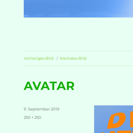
Vorheriges Bild
Nächstes Bild
AVATAR
Veröffentlicht
9. September 2019
am
Volle
250 × 250
Größe