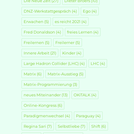
Die Neue Zeit
(27)
Dieter Broers
(10)
DNZ-Werkstattgespräch
(4)
Ego
(4)
Erwachen
(5)
es reicht 2021
(4)
Fred Donaldson
(4)
freies Lernen
(4)
Freilernen
(5)
Freilerner
(5)
Innere Arbeit
(21)
Kinder
(4)
Large Hadron Collider (LHC)
(4)
LHC
(4)
Matrix
(6)
Matrix-Ausstieg
(5)
Matrix-Programmierung
(3)
neues Miteinander
(13)
OKiTALK
(4)
Online-Kongress
(6)
Paradigmenwechsel
(4)
Paraguay
(4)
Regina Sari
(7)
Selbstliebe
(7)
Shift
(6)