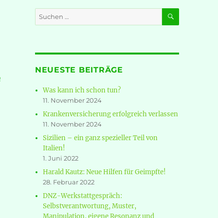
SUCHEN
Suche
nach:
NEUESTE BEITRÄGE
n
Was kann ich schon tun?
11. November 2024
Krankenversicherung erfolgreich verlassen
freiendes – Visionen für das Jahr 2040“
11. November 2024
Sizilien – ein ganz spezieller Teil von
Italien!
1. Juni 2022
Harald Kautz: Neue Hilfen für Geimpfte!
28. Februar 2022
DNZ-Werkstattgespräch:
Selbstverantwortung, Muster,
Manipulation, eigene Resonanz und