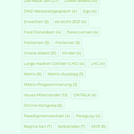
Die Neue Zeit
(27)
Dieter Broers
(10)
DNZ-Werkstattgespräch
(4)
Ego
(4)
Erwachen
(5)
es reicht 2021
(4)
Fred Donaldson
(4)
freies Lernen
(4)
Freilernen
(5)
Freilerner
(5)
Innere Arbeit
(21)
Kinder
(4)
Large Hadron Collider (LHC)
(4)
LHC
(4)
Matrix
(6)
Matrix-Ausstieg
(5)
Matrix-Programmierung
(3)
neues Miteinander
(13)
OKiTALK
(4)
Online-Kongress
(6)
Paradigmenwechsel
(4)
Paraguay
(4)
Regina Sari
(7)
Selbstliebe
(7)
Shift
(6)