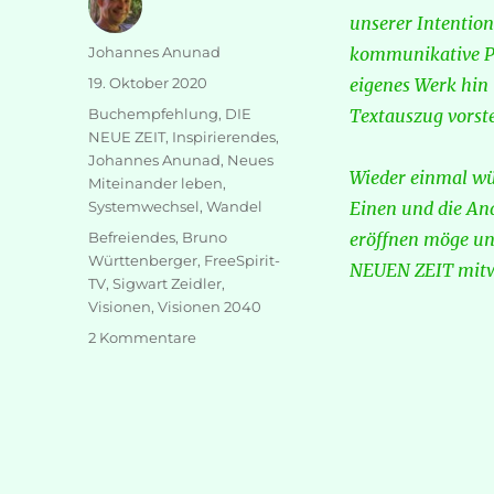
unserer Intention
Autor
Johannes Anunad
kommunikative Pla
Veröffentlicht
19. Oktober 2020
eigenes Werk hin 
am
Kategorien
Buchempfehlung
,
DIE
Textauszug vorst
NEUE ZEIT
,
Inspirierendes
,
Johannes Anunad
,
Neues
Wieder einmal wü
Miteinander leben
,
Systemwechsel
,
Wandel
Einen und die An
Schlagwörter
Befreiendes
,
Bruno
eröffnen möge und
Württenberger
,
FreeSpirit-
NEUEN ZEIT mitwi
TV
,
Sigwart Zeidler
,
Visionen
,
Visionen 2040
zu
2 Kommentare
Sigwart
Zeidler
–
Befreiendes
–
Visionen