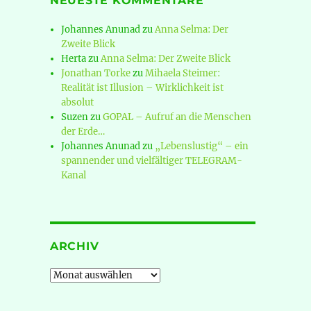
NEUESTE KOMMENTARE
Johannes Anunad
zu
Anna Selma: Der
Zweite Blick
Herta
zu
Anna Selma: Der Zweite Blick
Jonathan Torke
zu
Mihaela Steimer:
Realität ist Illusion – Wirklichkeit ist
absolut
Suzen
zu
GOPAL – Aufruf an die Menschen
der Erde…
Johannes Anunad
zu
„Lebenslustig“ – ein
spannender und vielfältiger TELEGRAM-
Kanal
ARCHIV
Archiv