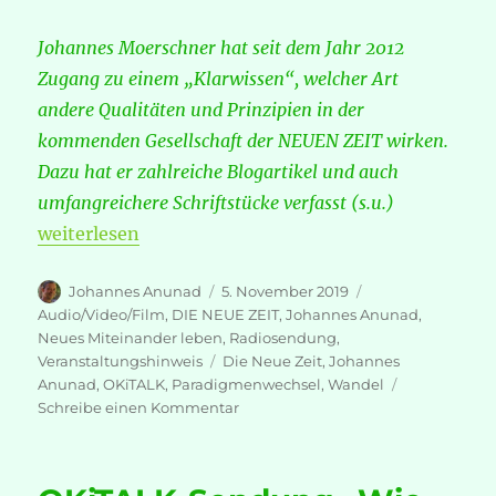
Johannes Moerschner hat seit dem Jahr 2012
Zugang zu einem „Klarwissen“, welcher Art
andere Qualitäten und Prinzipien in der
kommenden Gesellschaft der NEUEN ZEIT wirken.
Dazu hat er zahlreiche Blogartikel und auch
umfangreichere Schriftstücke verfasst (s.u.)
„OKiTALK-Sendung „Der Paradigmenwechsel, der i
weiterlesen
Autor
Veröffentlicht
Kategorien
Johannes Anunad
5. November 2019
am
Audio/Video/Film
,
DIE NEUE ZEIT
,
Johannes Anunad
,
Neues Miteinander leben
,
Radiosendung
,
Schlagwörter
Veranstaltungshinweis
Die Neue Zeit
,
Johannes
Anunad
,
OKiTALK
,
Paradigmenwechsel
,
Wandel
zu
Schreibe einen Kommentar
OKiTALK-
Sendung
„Der