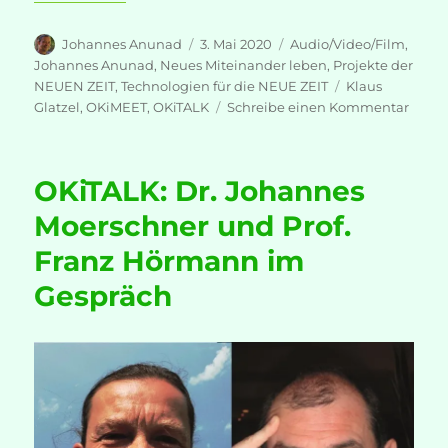
Autor
Veröffentlicht
Kategorien
Johannes Anunad
3. Mai 2020
Audio/Video/Film
,
am
Johannes Anunad
,
Neues Miteinander leben
,
Projekte der
Schlagwörter
NEUEN ZEIT
,
Technologien für die NEUE ZEIT
Klaus
zu
Glatzel
,
OKiMEET
,
OKiTALK
Schreibe einen Kommentar
OKiM
–
das
OKiTALK: Dr. Johannes
intera
Onlin
Moerschner und Prof.
Ferns
Franz Hörmann im
ist
da!!!
Gespräch