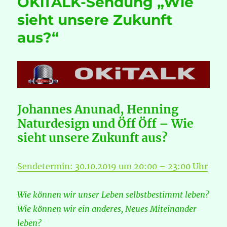
OKiTALK-Sendung „Wie
Paradigmenwechsel,
der
sieht unsere Zukunft
in
aus?“
DIE
NEUE
ZEIT
führt“
Johannes Anunad, Henning
Naturdesign und Öff Öff – Wie
sieht unsere Zukunft aus?
Sendetermin: 30.10.2019 um 20:00 – 23:00 Uhr
Wie können wir unser Leben selbstbestimmt leben?
Wie können wir ein anderes, Neues Miteinander
leben?