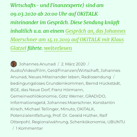
Wirtschafts- und Finanzexperte) sind am
09.03.2020 ab 20:00 Uhr auf OKiTALK
miteinander im Gespräch. Diese Sendung knüpft
inhaltlich u.a. an einem
Gespräch an, das Johannes
Moerschner am 14.11.2019 auf OKiTALK mit Klaus
„OKiTALK: Dr. Johannes Moerschner 
Glatzel
führte.
weiterlesen
Autor
Veröffentlicht
Kategorien
Johannes Anunad
2. März 2020
am
Audio/Video/Film
,
Geld/Finanzen/Wirtschaft
,
Johannes
Schlagwör
Anunad
,
Neues Miteinander leben
,
Radiosendung
bedingungsloses Grundeinkommen
,
Bernd Hückstädt
,
BGE
,
das Neue Dorf
,
Franz Hörmann
,
Gemeinwohlökonomie
,
Götz Werner
,
GRADIDO
,
Informationsgeld
,
Johannes Moerschner
,
Konstantin
Kirsch
,
Michael Tellinger
,
Minuto
,
OKiTALK
,
Potenzialentfaltung
,
Prof. Dr. Gerald Hüther
,
Ralf
Otterpohl
,
Regionalwährung
,
Schenkökonomie
,
UBUNTU
zu
1 Kommentar
OKiTALK: