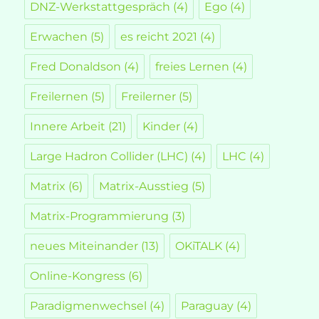
DNZ-Werkstattgespräch
(4)
Ego
(4)
Erwachen
(5)
es reicht 2021
(4)
Fred Donaldson
(4)
freies Lernen
(4)
Freilernen
(5)
Freilerner
(5)
Innere Arbeit
(21)
Kinder
(4)
Large Hadron Collider (LHC)
(4)
LHC
(4)
Matrix
(6)
Matrix-Ausstieg
(5)
Matrix-Programmierung
(3)
neues Miteinander
(13)
OKiTALK
(4)
Online-Kongress
(6)
Paradigmenwechsel
(4)
Paraguay
(4)