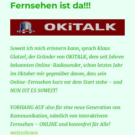
Fernsehen ist da!!!
Soweit ich mich erinnern kann, sprach Klaus
Glatzel, der Gründer von OKiTALK, dem seit Jahren
bekannten Online-Radiosender, schon letztes Jahr
im Oktober mir gegenüber davon, dass sein
Online-Fernsehen kurz vor dem Start stehe – und
NUN IST ES SOWEIT!
VORHANG AUF also für eine neue Generation von
Kommunikation, nämlich von interaktivem
Fernsehen – ONLINE und kostenfrei für Alle!
„OKiMEET – das interaktive Online-Fernsehen ist d
weiterlesen