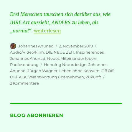
Drei Menschen tauschen sich darüber aus, wie
IHRE Art aussieht, ANDERS zu leben, als
„OKiTALK-Sendung „Wie sieht unsere Zu
„normal“.
weiterlesen
Autor
Veröffentlicht
Kategorien
Johannes Anunad
2. November 2019
am
Audio/Video/Film
,
DIE NEUE ZEIT
,
Inspirierendes
,
Johannes Anunad
,
Neues Miteinander leben
,
Schlagwörter
Radiosendung
Henning Naturdesign
,
Johannes
Anunad
,
Jürgen Wagner
,
Leben ohne Konsum
,
Öff Öff
,
OKiTALK
,
Verantwortung übernehmen
,
Zukunft
zu
2 Kommentare
OKiTALK-
Sendung
„Wie
sieht
unsere
BLOG ABONNIEREN
Zukunft
aus?“