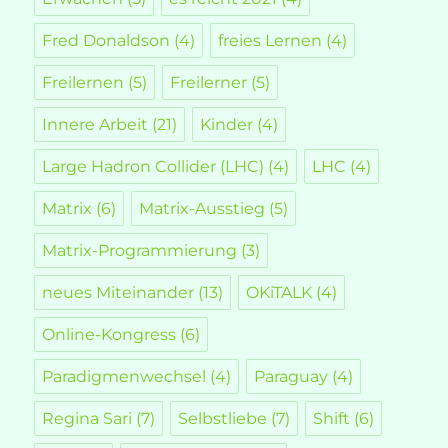
Fred Donaldson
(4)
freies Lernen
(4)
Freilernen
(5)
Freilerner
(5)
Innere Arbeit
(21)
Kinder
(4)
Large Hadron Collider (LHC)
(4)
LHC
(4)
Matrix
(6)
Matrix-Ausstieg
(5)
Matrix-Programmierung
(3)
neues Miteinander
(13)
OKiTALK
(4)
Online-Kongress
(6)
Paradigmenwechsel
(4)
Paraguay
(4)
Regina Sari
(7)
Selbstliebe
(7)
Shift
(6)