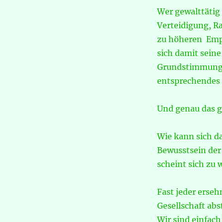
Wer gewalttätig
Verteidigung, Ra
zu höheren Empf
sich damit sein
Grundstimmung f
entsprechendes 
Und genau das g
Wie kann sich d
Bewusstsein der 
scheint sich zu 
Fast jeder erse
Gesellschaft abs
Wir sind einfach