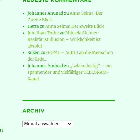
NEUESTE KOMMENTARE
Johannes Anunad
zu
Anna Selma: Der
Zweite Blick
Herta
zu
Anna Selma: Der Zweite Blick
Jonathan Torke
zu
Mihaela Steimer:
Realität ist Illusion – Wirklichkeit ist
absolut
Suzen
zu
GOPAL – Aufruf an die Menschen
der Erde…
Johannes Anunad
zu
„Lebenslustig“ – ein
spannender und vielfältiger TELEGRAM-
Kanal
ARCHIV
Archiv
an