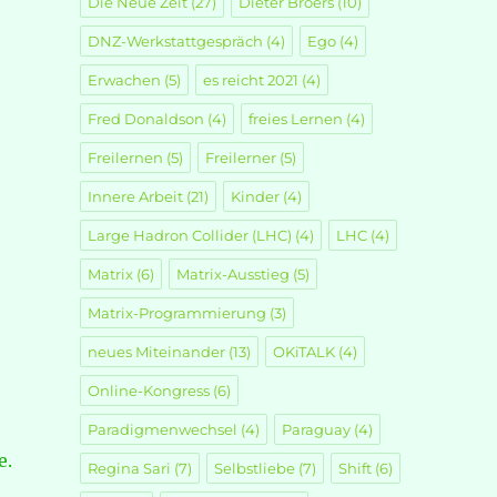
Die Neue Zeit
(27)
Dieter Broers
(10)
DNZ-Werkstattgespräch
(4)
Ego
(4)
Erwachen
(5)
es reicht 2021
(4)
Fred Donaldson
(4)
freies Lernen
(4)
Freilernen
(5)
Freilerner
(5)
Innere Arbeit
(21)
Kinder
(4)
Large Hadron Collider (LHC)
(4)
LHC
(4)
Matrix
(6)
Matrix-Ausstieg
(5)
Matrix-Programmierung
(3)
neues Miteinander
(13)
OKiTALK
(4)
Online-Kongress
(6)
Paradigmenwechsel
(4)
Paraguay
(4)
e.
Regina Sari
(7)
Selbstliebe
(7)
Shift
(6)