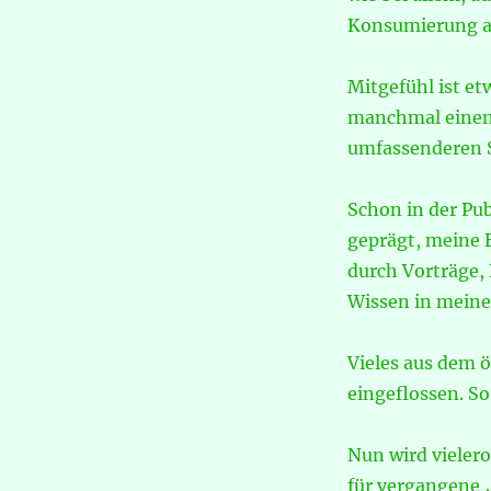
Konsumierung a
Mitgefühl ist et
manchmal einen 
umfassenderen S
Schon in der Pu
geprägt, meine 
durch Vorträge,
Wissen in mein
Vieles aus dem 
eingeflossen. S
Nun wird vieler
für vergangene „