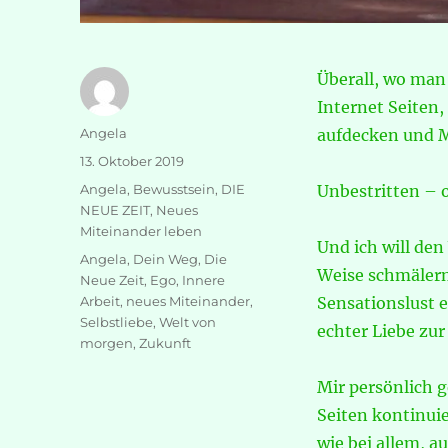
Überall, wo man
Internet Seiten
Autor
Angela
aufdecken und M
Veröffentlicht
13. Oktober 2019
am
Kategorien
Angela
,
Bewusstsein
,
DIE
Unbestritten – o
NEUE ZEIT
,
Neues
Miteinander leben
Und ich will de
Schlagwörter
Angela
,
Dein Weg
,
Die
Weise schmälern
Neue Zeit
,
Ego
,
Innere
Arbeit
,
neues Miteinander
,
Sensationslust 
Selbstliebe
,
Welt von
echter Liebe zu
morgen
,
Zukunft
Mir persönlich g
Seiten kontinuie
wie bei allem, a