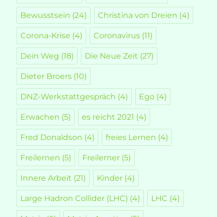
Bewusstsein
(24)
Christina von Dreien
(4)
Corona-Krise
(4)
Coronavirus
(11)
Dein Weg
(18)
Die Neue Zeit
(27)
Dieter Broers
(10)
DNZ-Werkstattgespräch
(4)
Ego
(4)
Erwachen
(5)
es reicht 2021
(4)
Fred Donaldson
(4)
freies Lernen
(4)
Freilernen
(5)
Freilerner
(5)
Innere Arbeit
(21)
Kinder
(4)
Large Hadron Collider (LHC)
(4)
LHC
(4)