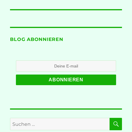
BLOG ABONNIEREN
SU
Suche
nach: