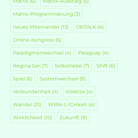
Matrix
(6)
Matrix-Ausstieg
(5)
Matrix-Programmierung
(3)
neues Miteinander
(13)
OKiTALK
(4)
Online-Kongress
(6)
Paradigmenwechsel
(4)
Paraguay
(4)
Regina Sari
(7)
Selbstliebe
(7)
Shift
(6)
Spiel
(6)
Systemwechsel
(6)
Verbundenheit
(4)
Violette
(4)
Wandel
(21)
WIRK-L-ICHkeit
(4)
Wirklichkeit
(10)
Zukunft
(9)