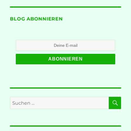
BLOG ABONNIEREN
SU
Suche
nach: