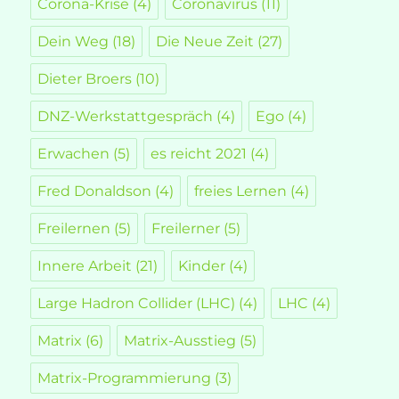
Corona-Krise
(4)
Coronavirus
(11)
Dein Weg
(18)
Die Neue Zeit
(27)
Dieter Broers
(10)
DNZ-Werkstattgespräch
(4)
Ego
(4)
Erwachen
(5)
es reicht 2021
(4)
Fred Donaldson
(4)
freies Lernen
(4)
Freilernen
(5)
Freilerner
(5)
Innere Arbeit
(21)
Kinder
(4)
Large Hadron Collider (LHC)
(4)
LHC
(4)
Matrix
(6)
Matrix-Ausstieg
(5)
Matrix-Programmierung
(3)