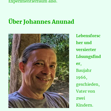
Experimentierraum also.
Über Johannes Anunad
Lebensforsc
her und
versierter
Lösungsfind
er
,
Baujahr
1966,
geschieden,
Vater von
zwei
Kindern.